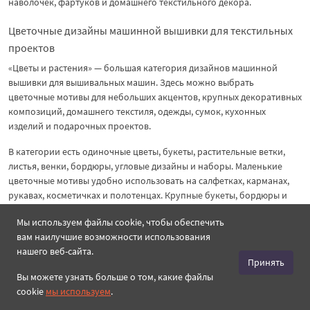
наволочек, фартуков и домашнего текстильного декора.
Цветочные дизайны машинной вышивки для текстильных
проектов
«Цветы и растения» — большая категория дизайнов машинной
вышивки для вышивальных машин. Здесь можно выбрать
цветочные мотивы для небольших акцентов, крупных декоративных
композиций, домашнего текстиля, одежды, сумок, кухонных
изделий и подарочных проектов.
В категории есть одиночные цветы, букеты, растительные ветки,
листья, венки, бордюры, угловые дизайны и наборы. Маленькие
цветочные мотивы удобно использовать на салфетках, карманах,
рукавах, косметичках и полотенцах. Крупные букеты, бордюры и
угловые композиции лучше подходят для скатертей, дорожек,
Мы используем файлы cookie, чтобы обеспечить
наволочек, сумок, панно и декоративного текстиля.
вам наилучшие возможности использования
нашего веб-сайта.
Что можно вышить с цветочными дизайнами
Принять
Полотенца:
одиночные цветы, ветки, небольшие букеты и
Вы можете узнать больше о том, какие файлы
вертикальные мотивы для гладких кухонных, чайных и
cookie
мы используем
.
декоративных полотенец.