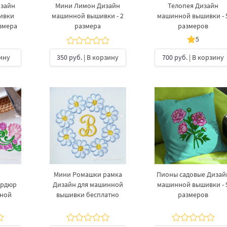
зайн
Мини Лимон Дизайн
Телопея Дизайн
ивки
машинной вышивки - 2
машинной вышивки - 
азмера
размера
размеров
5
ину
350 руб.
| В корзину
700 руб.
| В корзину
й
Мини Ромашки рамка
Пионы садовые Дизай
ордюр
Дизайн для машинной
машинной вышивки - 
нной
вышивки бесплатно
размеров