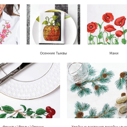
и
Осенние Тыквы
Маки
Фрукты | Ягоды | Овощи
Хвойные растения дизайны вы