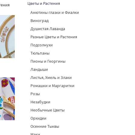
Цветы и Растения
тения
Анютины глазки и Фиалки
Виноград
Душистая Лаванда
Разные Цветы и Растения
Подсолнухи
Тюльпаны
Пионы и Георгины
Ландыши
Листья, Хмель и Злаки
Ромашки и Маргаритки
Розы
Незабудки
Необычные Цветы
Орхидеи
Осенние Тыквы
Маки