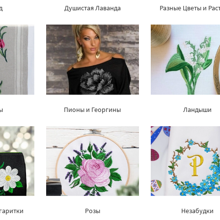
д
Душистая Лаванда
Разные Цветы и Рас
ы
Пионы и Георгины
Ландыши
гаритки
Розы
Незабудки