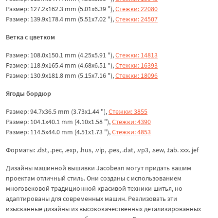
Размер: 127.2x162.3 mm (5.01x6.39 "),
Стежки: 22080
Размер: 139.9x178.4 mm (5.51x7.02 "),
Стежки: 24507
Ветка с цветком
Размер: 108.0x150.1 mm (4.25x5.91 "),
Стежки: 14813
Размер: 118.9x165.4 mm (4.68x6.51 "),
Стежки: 16393
Размер: 130.9x181.8 mm (5.15x7.16 "),
Стежки: 18096
Ягоды бордюр
Размер: 94.7x36.5 mm (3.73x1.44 "),
Стежки: 3855
Размер: 104.1x40.1 mm (4.10x1.58 "),
Стежки: 4390
Размер: 114.5x44.0 mm (4.51x1.73 "),
Стежки: 4853
Форматы: .dst, .pec, .exp, .hus, .vip, .pes, .dat, .vp3, .sew, .tab. xxx. jef
Дизайны машинной вышивки Jacobean могут придать вашим
проектам отличный стиль. Они созданы с использованием
многовековой традиционной красивой техники шитья, но
адаптированы для современных машин. Реализовать эти
изысканные дизайны из высококачественных детализированных