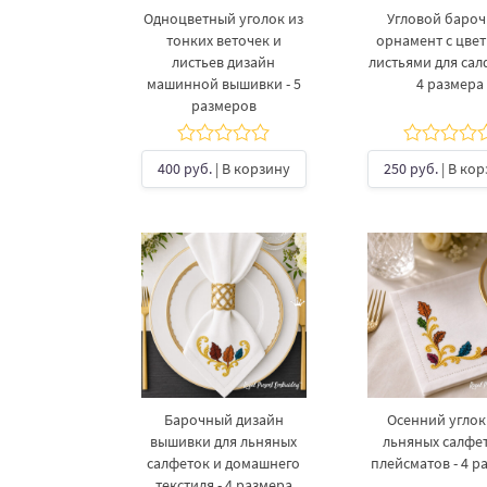
Одноцветный уголок из
Угловой баро
тонких веточек и
орнамент с цве
листьев дизайн
листьями для сал
машинной вышивки - 5
4 размера
размеров
400 руб.
| В корзину
250 руб.
| В ко
Барочный дизайн
Осенний углок
вышивки для льняных
льняных салфе
салфеток и домашнего
плейсматов - 4 р
текстиля - 4 размера