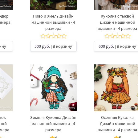
рдюр
Пиво и Хмель Дизайн
Куколка с тыквой
азмера
машинной вышивки - 4
Дизайн машинной
размера
вышивки - 4 размера
ину
500 руб.
| В корзину
600 руб.
| В корзину
нок
Зимняя Куколка Дизайн
Осенняя Куколка
ной
машинной вышивки - 4
Дизайн машинной
змера
размера
вышивки - 4 размера
4
5