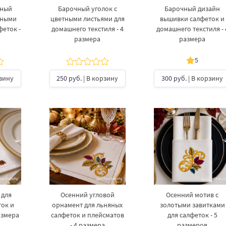
чный
Барочный уголок с
Барочный дизайн
тными
цветными листьями для
вышивки салфеток и
феток -
домашнего текстиля - 4
домашнего текстиля - 
размера
размера
5
рзину
250 руб.
| В корзину
300 руб.
| В корзину
 для
Осенний угловой
Осенний мотив с
ток и
орнамент для льняных
золотыми завитками
азмера
салфеток и плейсматов
для салфеток - 5
- 4 размера
размеров