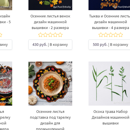
Дизайн
Осенние листья венок
Тыква и Осенние лист
ки - 5
дизайн машинной
дизайн машинной
вышивки - 2 размера
вышивки - 4 размера
рзину
430 руб.
| В корзину
500 руб.
| В корзину
тья
Осенние листья
Осока трава Набор
арелку
подставка под тарелку
Дизайнов машинной
ной
дизайн для
вышивки
змера
промышленной