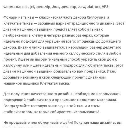
Форматы: .dst, .jef, .pec, .vip, .hus, .pes, .exp, .sew, .dat, xxx, VP3
Фонари из тыквы — классическая часть декора Хэллоуина, а
клетчатые тыквы — забавный вариант традиционного дизайна. Этот
дизайн машинной вышивки представляет собой Тыква с
ламбрекеном в клетку в четырех разных размерах, которые
идеально подходят для украшения всего: от одежды до домашнего
декора. Дизайн легко вышивается, а небольшой размер делает его
идеальным для добавления немного хэллоуинского стиля в любой
проект. Ищете ли вы оригинальный способ украсить свой дом к
Хэллоуину или ищете идеальный подарок для любителя тыквы, этот
дизайн машинной вышивки обязательно вам понравится. Итак,
добавьте изюминку в свой следующий проект с дизайном
машинной вышивки Клетчатая тыква.
Для получения качественного дизайна необходимо использовать
подходящий стабилизатор и правильное натяжение материала.
Всегда делайте тестовую вышивку на той ткани и с тем
стабилизатором, которые собираетесь использовать!
Не продавайте или обменивайте файл! Покупая наши дизайны, вы