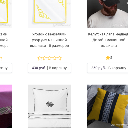
ками
Уголок с вензелями
Кельтская лапа медвед
нной
узор для машинной
Дизайн машинной
змера
вышивки - 6 размеров
вышивки
5
рзину
430 руб.
| В корзину
350 руб.
| В корзину