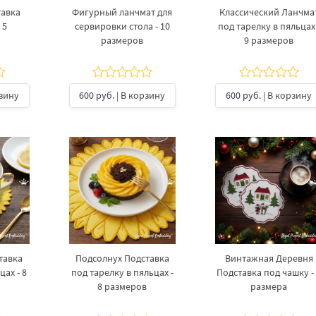
тавка
Фигурный ланчмат для
Классический Ланчма
 5
сервировки стола - 10
под тарелку в пяльцах 
размеров
9 размеров
рзину
600 руб.
| В корзину
600 руб.
| В корзину
тавка
Подсолнух Подставка
Винтажная Деревня
цах - 8
под тарелку в пяльцах -
Подставка под чашку​ -
8 размеров
размера