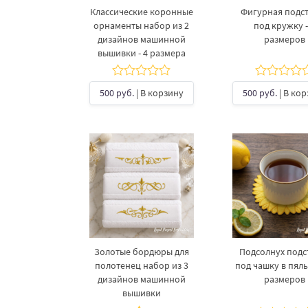
Классические коронные
Фигурная подс
орнаменты набор из 2
под кружку -
дизайнов машинной
размеров
вышивки - 4 размера
500 руб.
| В корзину
500 руб.
| В ко
Золотые бордюры для
Подсолнух подс
полотенец набор из 3
под чашку в пяль
дизайнов машинной
размеров
вышивки