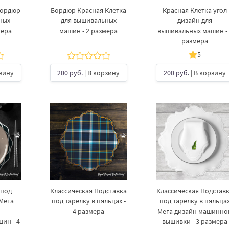
Бордюр
Бордюр Красная Клетка​
Красная Клетка угол
ных
для вышивальных
дизайн для
мера
машин - 2 размера
вышивальных машин - 
размера
5
рзину
200 руб.
| В корзину
200 руб.
| В корзину
 под
Классическая Подставка
Классическая Подстав
Мега
под тарелку в пяльцах -
под тарелку в пяльца
4 размера
Мега дизайн машинно
ин - 4
вышивки - 3 размера