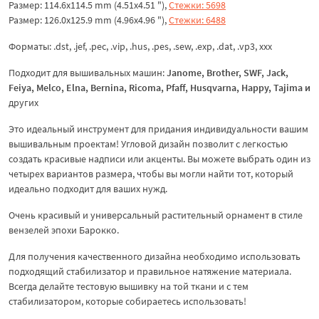
Размер: 114.6x114.5 mm (4.51x4.51 "),
Стежки: 5698
Размер: 126.0x125.9 mm (4.96x4.96 "),
Стежки: 6488
Форматы: .dst, .jef, .pec, .vip, .hus, .pes, .sew, .exp, .dat, .vp3, xxx
Подходит для вышивальных машин:
Janome, Brother, SWF, Jack,
Feiya, Melco, Elna, Bernina, Ricoma, Pfaff, Husqvarna, Happy, Tajima
и
других
Это идеальный инструмент для придания индивидуальности вашим
вышивальным проектам! Угловой дизайн позволит с легкостью
создать красивые надписи или акценты. Вы можете выбрать один из
четырех вариантов размера, чтобы вы могли найти тот, который
идеально подходит для ваших нужд.
Очень красивый и универсальный растительный орнамент в стиле
вензелей эпохи Барокко.
Для получения качественного дизайна необходимо использовать
подходящий стабилизатор и правильное натяжение материала.
Всегда делайте тестовую вышивку на той ткани и с тем
стабилизатором, которые собираетесь использовать!