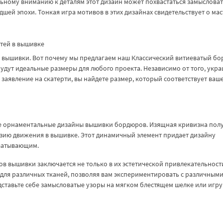
льному вниманию к деталям этот дизайн может похвастаться замыслова
ей эпохи. Тонкая игра мотивов в этих дизайнах свидетельствует о мас
тей в вышивке
до вышивки. Вот почему мы предлагаем наш Классический витиеватый б
 будут идеальные размеры для любого проекта. Независимо от того, укр
заявление на скатерти, вы найдете размер, который соответствует ваш
ие орнаментальные дизайны вышивки бордюров. Изящная кривизна пол
юзию движения в вышивке. Этот динамичный элемент придает дизайну
хватывающим.
в вышивки заключается не только в их эстетической привлекательности
 для различных тканей, позволяя вам экспериментировать с различным
ставьте себе замысловатые узоры на мягком блестящем шелке или игру 