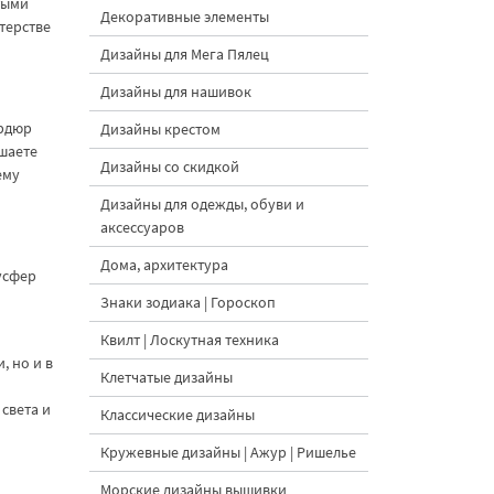
тыми
Декоративные элементы
терстве
Дизайны для Мега Пялец
Дизайны для нашивок
ордюр
Дизайны крестом
ашаете
Дизайны со скидкой
ему
Дизайны для одежды, обуви и
аксессуаров
Дома, архитектура
усфер
Знаки зодиака | Гороскоп
Квилт | Лоскутная техника
, но и в
Клетчатые дизайны
и
света и
Классические дизайны
Кружевные дизайны | Ажур | Ришелье
Морские дизайны вышивки