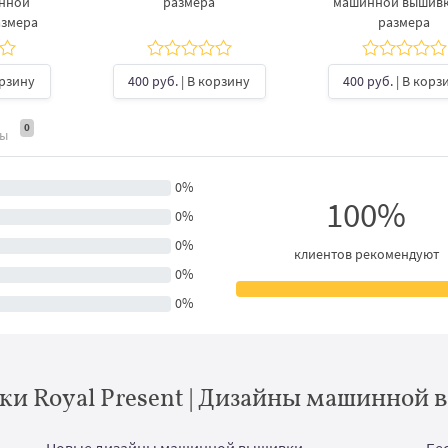
инной
размера
машинной вышивки
азмера
размера
орзину
400 руб.
| В корзину
400 руб.
| В корз
0
ты
0%
100%
0%
0%
клиентов рекомендуют
0%
0%
и Royal Present | Дизайны машинной