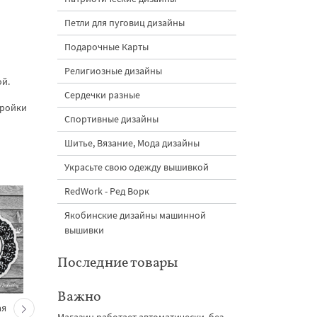
Петли для пуговиц дизайны
Подарочные Карты
Религиозные дизайны
ой.
Сердечки разные
тройки
Спортивные дизайны
Шитье, Вязание, Мода дизайны
Украсьте свою одежду вышивкой
RedWork - Ред Ворк
Якобинские дизайны машинной
вышивки
Последние товары
Важно
ая
Орнамент Полусфера
Орнаментальная