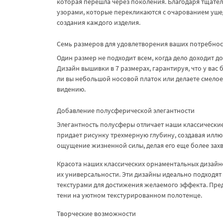
которая перешла через поколения. Благодаря тщате
узорами, которые перекликаются с очарованием ушедш
создания каждого изделия.
Семь размеров для удовлетворения ваших потребнос
Один размер не подходит всем, когда дело доходит 
Дизайн вышивки в 7 размерах, гарантируя, что у вас
ли вы небольшой носовой платок или делаете смелое 
видению.
Добавление полусферической элегантности
Элегантность полусферы отличает наши классическ
придает рисунку трехмерную глубину, создавая илл
ощущение жизненной силы, делая его еще более за
Красота наших классических орнаментальных дизайно
их универсальности. Эти дизайны идеально подходят
текстурами для достижения желаемого эффекта. Пред
тени на уютном текстурированном полотенце.
Творческие возможности