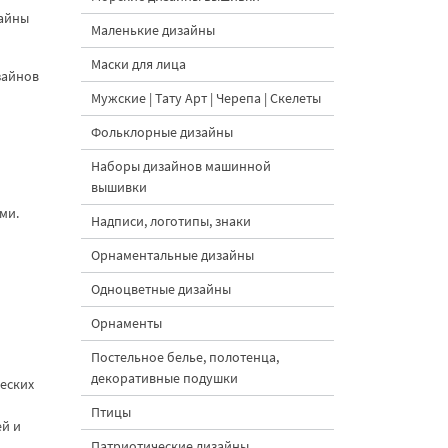
зайны
Маленькие дизайны
Маски для лица
зайнов
Мужские | Тату Арт | Черепа | Скелеты
Фольклорные дизайны
Наборы дизайнов машинной
вышивки
ми.
Надписи, логотипы, знаки
Орнаментальные дизайны
Одноцветные дизайны
Орнаменты
Постельное белье, полотенца,
декоративные подушки
еских
и
Птицы
ей и
Патриотические дизайны