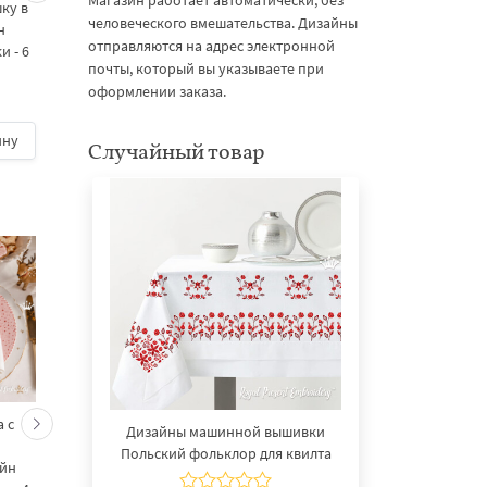
Магазин работает автоматически, без
ку​ в
Дизайн машинной
подставка под чашку​
человеческого вмешательства. Дизайны
н
вышивки - 6 размеров
пяльцах дизайн
отправляются на адрес электронной
 - 6
машинной вышивки -
почты, который вы указываете при
размеров
оформлении заказа.
5
ину
500 руб.
| В корзину
500 руб.
| В корзину
Случайный товар
 с
Кролик украшает ёлку
Новогодний зайчик 
Дизайны машинной вышивки
морковками дизайн
морковными
Польский фольклор для квилта​
айн
машинной вышивки - 3
подвесками на елк