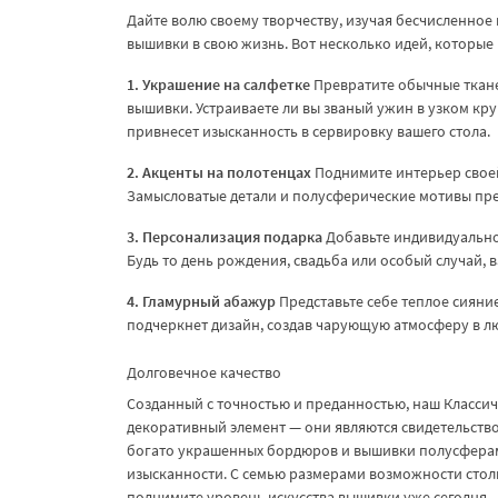
Дайте волю своему творчеству, изучая бесчисленно
вышивки в свою жизнь. Вот несколько идей, которые
1. Украшение на салфетке
Превратите обычные ткане
вышивки. Устраиваете ли вы званый ужин в узком кр
привнесет изысканность в сервировку вашего стола.
2. Акценты на полотенцах
Поднимите интерьер свое
Замысловатые детали и полусферические мотивы пр
3. Персонализация подарка
Добавьте индивидуально
Будь то день рождения, свадьба или особый случай, в
4. Гламурный абажур
Представьте себе теплое сияни
подчеркнет дизайн, создав чарующую атмосферу в л
Долговечное качество
Созданный с точностью и преданностью, наш Класси
декоративный элемент — они являются свидетельство
богато украшенных бордюров и вышивки полусферами
изысканности. С семью размерами возможности стол
поднимите уровень искусства вышивки уже сегодня.