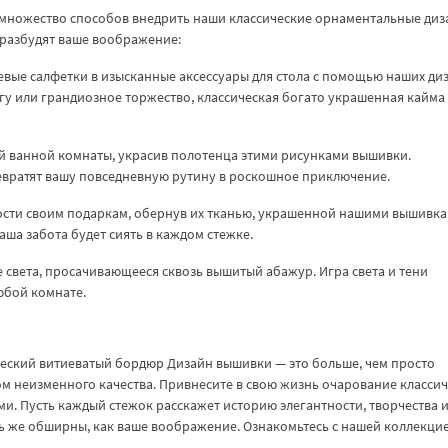
е множество способов внедрить наши классические орнаментальные ди
 разбудят ваше воображение:
вые салфетки в изысканные аксессуары для стола с помощью наших ди
угу или грандиозное торжество, классическая богато украшенная кайма
й ванной комнаты, украсив полотенца этими рисунками вышивки.
евратят вашу повседневную рутину в роскошное приключение.
сти своим подаркам, обернув их тканью, украшенной нашими вышивка
аша забота будет сиять в каждом стежке.
е света, просачивающееся сквозь вышитый абажур. Игра света и тени
юбой комнате.
ческий витиеватый бордюр Дизайн вышивки — это больше, чем просто
м неизменного качества. Привнесите в свою жизнь очарование классич
. Пусть каждый стежок расскажет историю элегантности, творчества 
ь же обширны, как ваше воображение. Ознакомьтесь с нашей коллекци