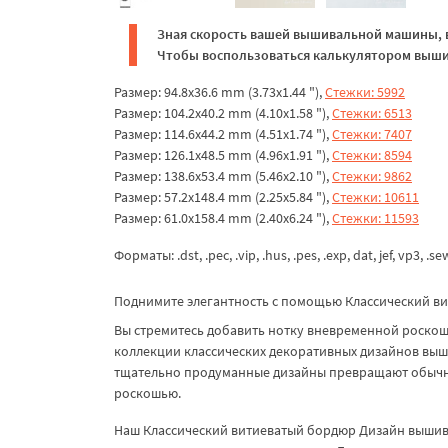
Зная скорость вашей вышивальной машины, в
Чтобы воспользоваться калькулятором вышив
Размер: 94.8x36.6 mm (3.73x1.44 "),
Стежки: 5992
Размер: 104.2x40.2 mm (4.10x1.58 "),
Стежки: 6513
Размер: 114.6x44.2 mm (4.51x1.74 "),
Стежки: 7407
Размер: 126.1x48.5 mm (4.96x1.91 "),
Стежки: 8594
Размер: 138.6x53.4 mm (5.46x2.10 "),
Стежки: 9862
Размер: 57.2x148.4 mm (2.25x5.84 "),
Стежки: 10611
Размер: 61.0x158.4 mm (2.40x6.24 "),
Стежки: 11593
Форматы: .dst, .pec, .vip, .hus, .pes, .exp, dat, jef, vp3, .se
Поднимите элегантность с помощью Классический ви
Вы стремитесь добавить нотку вневременной роско
коллекции классических декоративных дизайнов выш
тщательно продуманные дизайны превращают обычное
роскошью.
Наш Классический витиеватый бордюр Дизайн вышивк