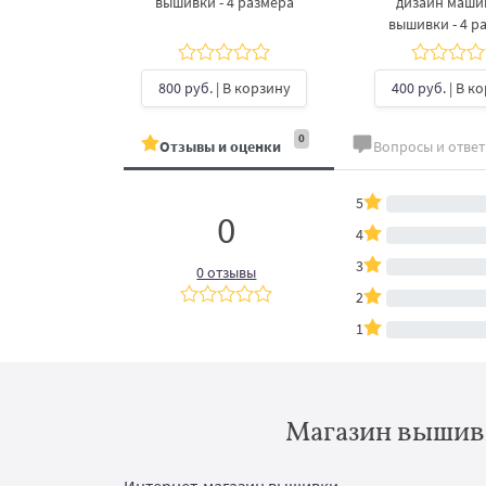
рах
вышивки - 4 размера
дизайн маш
вышивки - 4 р
б.
| В
ину
800 руб.
| В корзину
400 руб.
| В к
0
Отзывы и оценки
Вопросы и отве
5
0
4
3
0 отзывы
2
1
Магазин вышивк