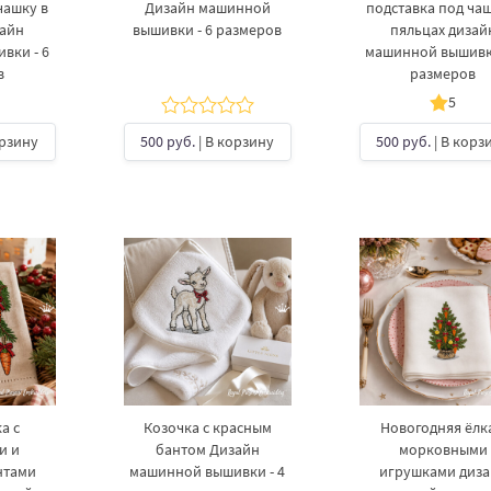
ашку​ в
Дизайн машинной
подставка под чаш
зайн
вышивки - 6 размеров
пяльцах дизай
вки - 6
машинной вышивки
в
размеров
5
орзину
500 руб.
| В корзину
500 руб.
| В корз
а с
Козочка с красным
Новогодняя ёлка
и и
бантом Дизайн
морковными
нтами
машинной вышивки - 4
игрушками диз