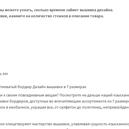
ы можете узнать, сколько времени займет вышивка дизайна.
ки, нажмите на количество стежков в описании товара.
w, xxx
тиеватый бордюр Дизайн вышивки в 7 размерах
ши к своим повседневным вещам? Посмотрите не дальше нашей изыска
ивки бордюров, доступных во впечатляющем ассортименте из 7 размеро
 в необычное, украшая все, от салфеток до полотенец, непревзойде
и олицетворяют мастерство вышивки, улавливая сущность изысканнос