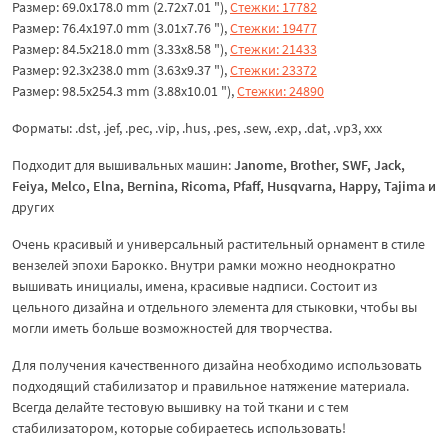
Размер: 69.0x178.0 mm (2.72x7.01 "),
Стежки: 17782
Размер: 76.4x197.0 mm (3.01x7.76 "),
Стежки: 19477
Размер: 84.5x218.0 mm (3.33x8.58 "),
Стежки: 21433
Размер: 92.3x238.0 mm (3.63x9.37 "),
Стежки: 23372
Размер: 98.5x254.3 mm (3.88x10.01 "),
Стежки: 24890
Форматы: .dst, .jef, .pec, .vip, .hus, .pes, .sew, .exp, .dat, .vp3, xxx
Подходит для вышивальных машин:
Janome, Brother, SWF, Jack,
Feiya, Melco, Elna, Bernina, Ricoma, Pfaff, Husqvarna, Happy, Tajima
и
других
Очень красивый и универсальный растительный орнамент в стиле
вензелей эпохи Барокко. Внутри рамки можно неоднократно
вышивать инициалы, имена, красивые надписи. Состоит из
цельного дизайна и отдельного элемента для стыковки, чтобы вы
могли иметь больше возможностей для творчества.
Для получения качественного дизайна необходимо использовать
подходящий стабилизатор и правильное натяжение материала.
Всегда делайте тестовую вышивку на той ткани и с тем
стабилизатором, которые собираетесь использовать!