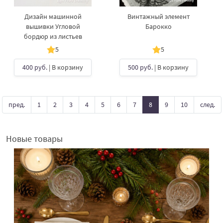
Дизайн машинной
Винтажный элемент
вышивки Угловой
Барокко
бордюр из листьев
5
5
400 руб.
| В корзину
500 руб.
| В корзину
пред.
1
2
3
4
5
6
7
8
9
10
след.
Новые товары