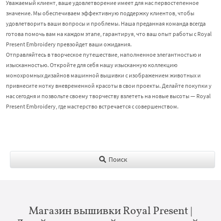
Уважаемый клиент, ваше удовлетворение имеет для нас первостепенное
значение. Мы обеспечиваем эффективную поддержку клиентов, чтобы
удовлетворить ваши вопросы и проблемы. Наша преданная команда всегда
готова помочь вам на каждом этапе, гарантируя, что ваш опыт работы с Royal
Present Embroidery превзойдет ваши ожидания.
Отправляйтесь в творческое путешествие, наполненное элегантностью и
изысканностью. Откройте для себя нашу изысканную коллекцию
монохромных дизайнов машинной вышивки с изображением животных и
привнесите нотку вневременной красоты в свои проекты. Делайте покупки у
нас сегодня и позвольте своему творчеству взлететь на новые высоты — Royal
Present Embroidery, где мастерство встречается с совершенством.
Поиск
Магазин вышивки Royal Present |