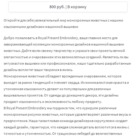
800 руб.
| В корзину
Откройте для себя увлекательный мир монохромных животных с нашими
изысканными дизайнами машинной вышивки
Добро пожаловать в Royal Present Embroidery, ваше главное место для
завораживающей коллекции монохромных дизайнов машинной вышивки
животных. Дайте волю своему творчеству и украсьте свои проекты вечной
элегантностью и очарованием этих великолепных созданий. Являетесь ли вы
энтузиастом вышивки или профессионалом, наши тщательно разработанные
дизайны воплотят ваши творения в жизнь.
Монохромные животные обладают врожденным очарованием, которое
выходит за рамки тенденций и пленяет сердца. Их минималистская красота и
утонченная изысканность делают их популярными для различных
вышивальных проектов. От одежды до домашнего декора, эти дизайны
придают изысканность и эксклюзивность любому предмету.
В Royal Present Embroidery мы гордимся тем, что курируем различные
монохромные рисунки животных, которые удовлетворяют различные вкусы и
предпочтения. Наша талантливая команда дизайнеров скрупулезно создает
каждый дизайн, гарантируя, что каждая сложная деталь воплотится в жизнь с
точностью и утонченностью. От грациозных лебедей до величественных