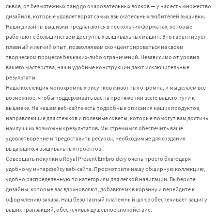
львов, от безмятежных панд до очаровательных волков — у нас есть множество
дизайнов, которые удовлетворят самых взыскательных любителей вышивки.
Наши дизайны вышивки предлагаются в нескольких форматах, которые
работают с большинством доступных вышивальных машин. Это гарантирует
плавный и легкий опыт, позволяя вам сконцентрироваться на своем
творческом процессе без каких-либо ограничений. Независимо от уровня
вашего мастерства, наши удобные конструкции дают исключительные
результаты.
Наша коллекция монохромных рисунков животных огромна, и мы делаем все
возможное, чтобы поддерживать вас на протяжении всего вашего пути к
вышивке. На нашем веб-сайте есть подробные описания наших продуктов,
направляющие для стежков и полезные советы, которые помогут вам достичь
наилучших возможных результатов. Мы стремимся обеспечить ваше
удовлетворение и предоставить ресурсы, необходимые для создания
выдающихся вышивальных проектов.
Совершать покупки в Royal Present Embroidery очень просто благодаря
удобному интерфейсу веб-сайта. Просмотрите нашу обширную коллекцию,
удобно распределенную по категориям для легкой навигации. Выберите
дизайны, которые вас вдохновляют, добавьте их в корзину и перейдите к
оформлению заказа. Наш безопасный платежный шлюз обеспечивает защиту
ваших транзакций, обеспечивая душевное спокойствие.