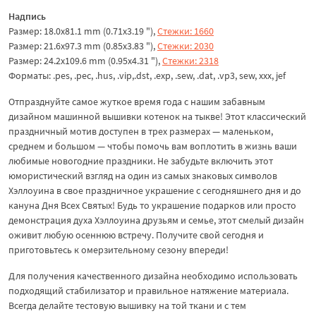
Надпись
Размер: 18.0x81.1 mm (0.71x3.19 "),
Стежки: 1660
Размер: 21.6x97.3 mm (0.85x3.83 "),
Стежки: 2030
Размер: 24.2x109.6 mm (0.95x4.31 "),
Стежки: 2318
Форматы: .pes, .pec, .hus, .vip,.dst, .exp, .sew, .dat, .vp3, sew, xxx, jef
Отпразднуйте самое жуткое время года с нашим забавным
дизайном машинной вышивки котенок на тыкве! Этот классический
праздничный мотив доступен в трех размерах — маленьком,
среднем и большом — чтобы помочь вам воплотить в жизнь ваши
любимые новогодние праздники. Не забудьте включить этот
юмористический взгляд на один из самых знаковых символов
Хэллоуина в свое праздничное украшение с сегодняшнего дня и до
кануна Дня Всех Святых! Будь то украшение подарков или просто
демонстрация духа Хэллоуина друзьям и семье, этот смелый дизайн
оживит любую осеннюю встречу. Получите свой сегодня и
приготовьтесь к омерзительному сезону впереди!
Для получения качественного дизайна необходимо использовать
подходящий стабилизатор и правильное натяжение материала.
Всегда делайте тестовую вышивку на той ткани и с тем