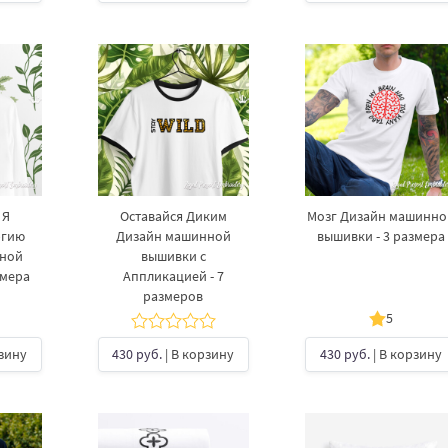
 Я
Оставайся Диким
Мозг Дизайн машинно
ргию
Дизайн машинной
вышивки - 3 размера
нной
вышивки с
змера
Аппликацией - 7
размеров
5
рзину
430 руб.
| В корзину
430 руб.
| В корзину