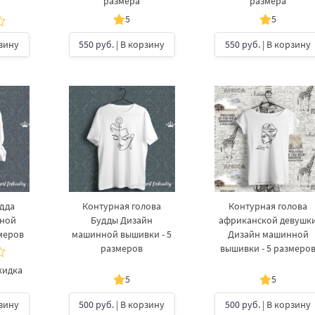
размера
размера
5
5
рзину
550 руб.
| В корзину
550 руб.
| В корзину
дда
Контурная голова
Контурная голова
нной
Будды Дизайн
африканской девушк
меров
машинной вышивки - 5
Дизайн машинной
размеров
вышивки - 5 размеро
кидка
5
5
рзину
500 руб.
| В корзину
500 руб.
| В корзину