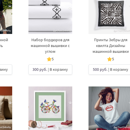
нной
Набор бордюров для
Принты Зебры для
ть
машинной вышивки с
квилта Дизайны
углом
машинной вышивки
5
5
рзину
300 руб.
| В корзину
500 руб.
| В корзину