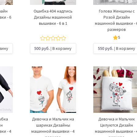
зайн
Ошибка 404 надпись
Голова Женщины с
ки - 6
Дизайны машинной
Розой Дизайн
вышивки - 6 в 1
машинной вышивки - 
размеров
5
рзину
500 руб.
| В корзину
550 руб.
| В корзину
ыбка
Девочка и Мальчик на
Девочка и Мальчик
йн
шариках Дизайны
Целуются Дизайн
ки - 4
машинной вышивки - 4
машинной вышивки - 