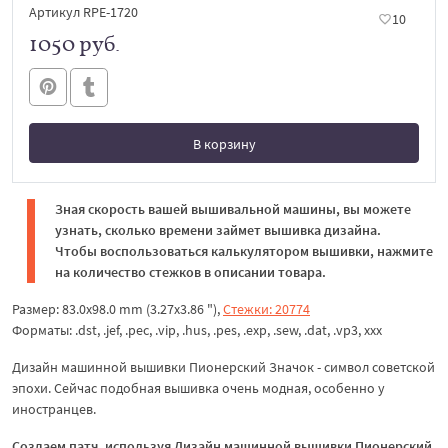
Артикул RPE-1720
10
1050 руб.
В корзину
В корзине
Зная скорость вашей вышивальной машины, вы можете
узнать, сколько времени займет вышивка дизайна.
Чтобы воспользоваться калькулятором вышивки, нажмите
на количество стежков в описании товара.
Размер: 83.0x98.0 mm (3.27x3.86 "),
Стежки: 20774
Форматы: .dst, .jef, .pec, .vip, .hus, .pes, .exp, .sew, .dat, .vp3, xxx
Дизайн машинной вышивки Пионерский Значок - символ советской
эпохи. Сейчас подобная вышивка очень модная, особенно у
иностранцев.
Создаем патч, используя Дизайн машинной вышивки Пионерский