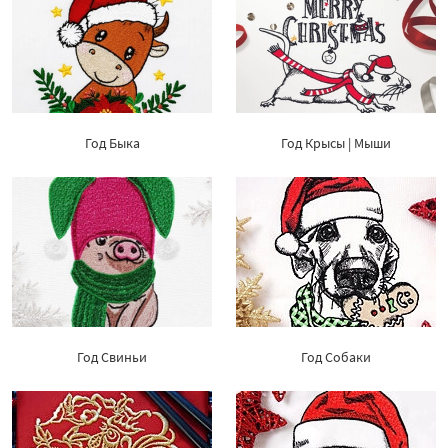
Год Быка
Год Крысы | Мыши
Год Свиньи
Год Собаки