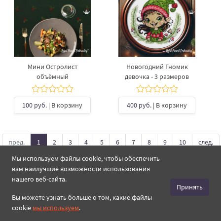
Мини Остролист
Новогодний Гномик
объёмный
девочка - 3 размеров
100 руб.
| В корзину
400 руб.
| В корзину
пред.
1
2
3
4
5
6
7
8
9
10
след.
Мы используем файлы cookie, чтобы обеспечить
вам наилучшие возможности использования
Новые товары
нашего веб-сайта.
Принять
Вы можете узнать больше о том, какие файлы
cookie
мы используем
.