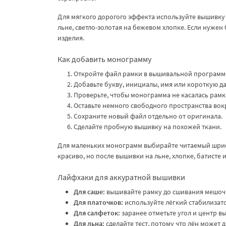
Для мягкого дорогого эффекта используйте вышивку т
льне, светло-золотая на бежевом хлопке. Если нужен
изделия.
Как добавить монограмму
Откройте файл рамки в вышивальной программ
Добавьте букву, инициалы, имя или короткую да
Проверьте, чтобы монограмма не касалась рамки
Оставьте немного свободного пространства вок
Сохраните новый файл отдельно от оригинала.
Сделайте пробную вышивку на похожей ткани.
Для маленьких монограмм выбирайте читаемый шрифт
красиво, но после вышивки на льне, хлопке, батисте
Лайфхаки для аккуратной вышивки
Для саше:
вышивайте рамку до сшивания мешочка
Для платочков:
используйте лёгкий стабилизато
Для салфеток:
заранее отметьте угол и центр в
Для льна:
сделайте тест, потому что лён может 