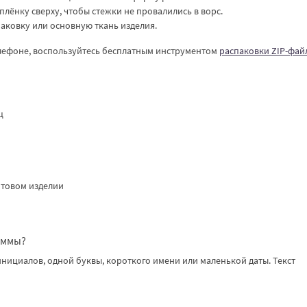
лёнку сверху, чтобы стежки не провалились в ворс.
паковку или основную ткань изделия.
елефоне, воспользуйтесь бесплатным инструментом
распаковки ZIP-фай
ц
отовом изделии
аммы?
инициалов, одной буквы, короткого имени или маленькой даты. Текст