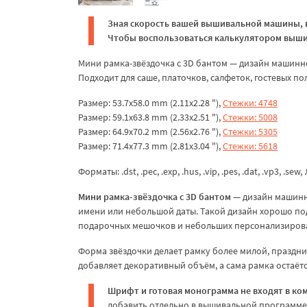
Зная скорость вашей вышивальной машины, в
Чтобы воспользоваться калькулятором вышив
Мини рамка-звёздочка с 3D бантом — дизайн машинн
Подходит для саше, платочков, салфеток, гостевых п
Размер: 53.7x58.0 mm (2.11x2.28 "),
Стежки: 4748
Размер: 59.1x63.8 mm (2.33x2.51 "),
Стежки: 5008
Размер: 64.9x70.2 mm (2.56x2.76 "),
Стежки: 5305
Размер: 71.4x77.3 mm (2.81x3.04 "),
Стежки: 5618
Форматы: .dst, .pec, .exp, .hus, .vip, .pes, .dat, .vp3, .sew, 
Мини рамка-звёздочка с 3D бантом
— дизайн машинн
имени или небольшой даты. Такой дизайн хорошо подх
подарочных мешочков и небольших персонализиров
Форма звёздочки делает рамку более милой, праздни
добавляет декоративный объём, а сама рамка остаётс
Шрифт и готовая монограмма не входят в ко
добавить отдельно в вышивальной программе