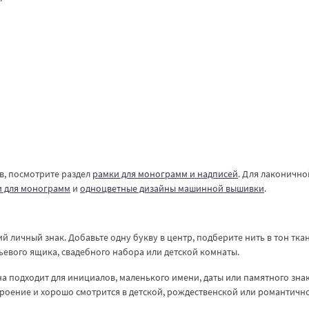
в, посмотрите раздел
рамки для монограмм и надписей
. Для лаконично
и для монограмм
и
одноцветные дизайны машинной вышивки
.
й личный знак. Добавьте одну букву в центр, подберите нить в тон тка
ьевого ящика, свадебного набора или детской комнаты.
на подходит для инициалов, маленького имени, даты или памятного знак
троение и хорошо смотрится в детской, рождественской или романтичн