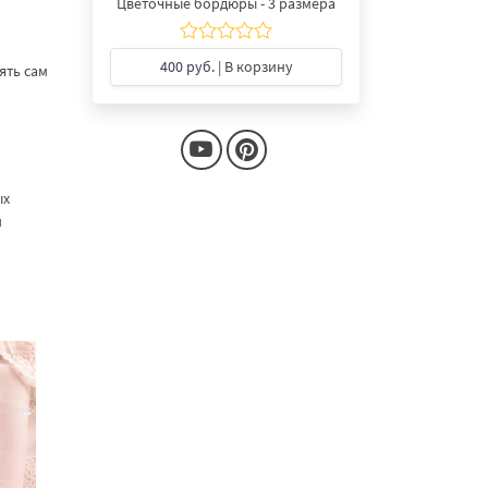
Цветочные бордюры - 3 размера
400 руб.
| В корзину
ять сам
ых
й