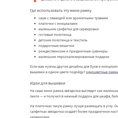
Где использовать эту мини рамку
саше с лавандой или ароматными травами
платочки с инициалами
маленькие салфетки для сервировки
гостевые полотенца
детские полотенца и текстиль
подарочные мешочки
рождественские и праздничные сувениры
маленькие персонализированные подарки
Если вам нужны другие дизайны для букв и инициало
вышивки в одном цвете подойдут
одноцветные рамк
Идеи для вышивки
На саше мини рамка-звёздочка выглядит как маленьки
ленте — и получится нежный подарок для шкафа, бел
На платочках такую рамку лучше размещать в углу. О
салфетках звёздочка создаёт более праздничное нас
сервировке.