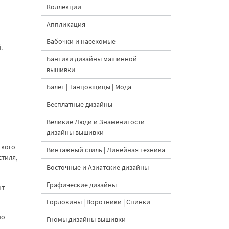
Коллекции
Аппликация
Бабочки и насекомые
.
Бантики дизайны машинной
вышивки
Балет | Танцовщицы | Мода
Бесплатные дизайны
Великие Люди и Знаменитости
дизайны вышивки
ткого
Винтажный стиль | Линейная техника
стиля,
Восточные и Азиатские дизайны
Графические дизайны
нт
Горловины | Воротники | Спинки
но
Гномы дизайны вышивки