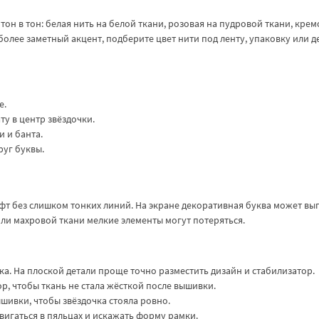
он в тон: белая нить на белой ткани, розовая на пудровой ткани, крем
 более заметный акцент, подберите цвет нити под ленту, упаковку или д
е.
ту в центр звёздочки.
 и банта.
руг буквы.
 без слишком тонких линий. На экране декоративная буква может выг
 или махровой ткани мелкие элементы могут потеряться.
. На плоской детали проще точно разместить дизайн и стабилизатор.
р, чтобы ткань не стала жёсткой после вышивки.
ышивки, чтобы звёздочка стояла ровно.
двигаться в пяльцах и искажать форму рамки.