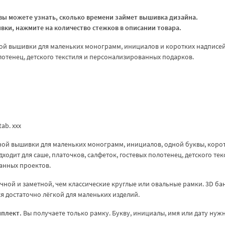
ы можете узнать, сколько времени займет вышивка дизайна.
ки, нажмите на количество стежков в описании товара.
ой вышивки для маленьких монограмм, инициалов и коротких надписей
олотенец, детского текстиля и персонализированных подарков.
.tab. xxx
ой вышивки для маленьких монограмм, инициалов, одной буквы, коро
одит для саше, платочков, салфеток, гостевых полотенец, детского тек
анных проектов.
чной и заметной, чем классические круглые или овальные рамки. 3D ба
я достаточно лёгкой для маленьких изделий.
мплект.
Вы получаете только рамку. Букву, инициалы, имя или дату нуж
.