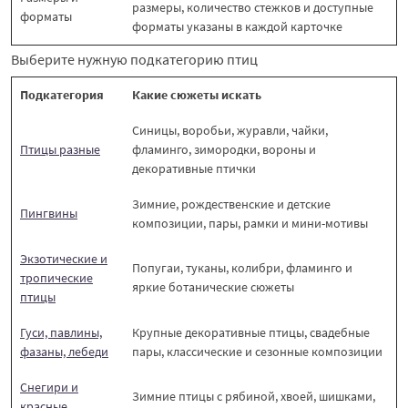
размеры, количество стежков и доступные
форматы
форматы указаны в каждой карточке
Выберите нужную подкатегорию птиц
Подкатегория
Какие сюжеты искать
Синицы, воробьи, журавли, чайки,
Птицы разные
фламинго, зимородки, вороны и
декоративные птички
Зимние, рождественские и детские
Пингвины
композиции, пары, рамки и мини-мотивы
Экзотические и
Попугаи, туканы, колибри, фламинго и
тропические
яркие ботанические сюжеты
птицы
Гуси, павлины,
Крупные декоративные птицы, свадебные
фазаны, лебеди
пары, классические и сезонные композиции
Снегири и
Зимние птицы с рябиной, хвоей, шишками,
красные