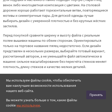
венок либо многоцветная композиция с цветами. На столовой
дорожке хорошо работают горизонтальные ветви, повторяющиеся
мотивы и симметричные пары. Для детской одежды лучше
выбирать дизайн с умеренной плотностью и без крупных жёстких
застилов.
Перед покупкой сравните ширину и высоту файла с реальным
полем вышивки машины по обеим сторонам. Ориентироваться
только на торговое название пялец недостаточно. Если дизайн
представлен в нескольких размерах, выбирайте готовый вариант,
рассчитанный автором, а не уменьшайте файл автоматически в
машине: сильное масштабирование без пересчёта стежков меняет
плотность, длину стежков и качество мелких деталей.
Ткань, стабилизатор и пробная вышивка
Мы используем файлы cookie, чтобы обеспечить
вам наилучшие возможности использования
Основа
Практическая подготовка
нашего веб-сайта.
Принять
Для лёгкого мотива используйте отрывной
Лён и
Вы можете узнать больше о том, какие файлы
стабилизатор средней плотности; для большой
хлопок
cookie
мы используем
.
птицы с плотными застилами — отрезной