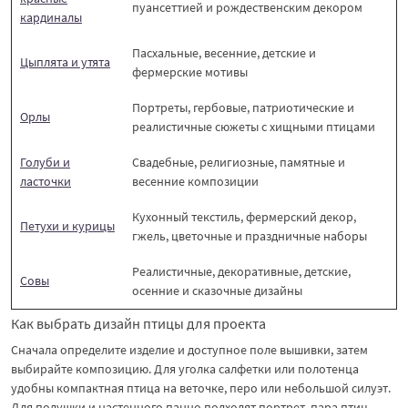
пуансеттией и рождественским декором
кардиналы
Пасхальные, весенние, детские и
Цыплята и утята
фермерские мотивы
Портреты, гербовые, патриотические и
Орлы
реалистичные сюжеты с хищными птицами
Голуби и
Свадебные, религиозные, памятные и
ласточки
весенние композиции
Кухонный текстиль, фермерский декор,
Петухи и курицы
гжель, цветочные и праздничные наборы
Реалистичные, декоративные, детские,
Совы
осенние и сказочные дизайны
Как выбрать дизайн птицы для проекта
Сначала определите изделие и доступное поле вышивки, затем
выбирайте композицию. Для уголка салфетки или полотенца
удобны компактная птица на веточке, перо или небольшой силуэт.
Для подушки и настенного панно подходят портрет, пара птиц,