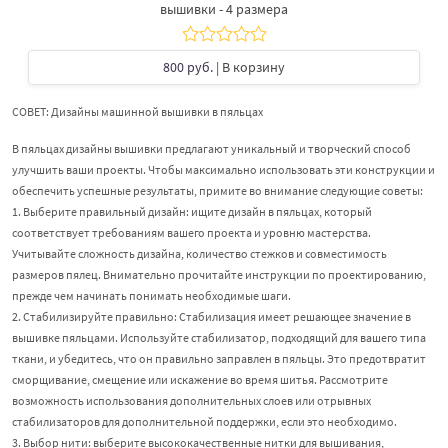
вышивки - 4 размера
800 руб.
| В корзину
СОВЕТ: Дизайны машинной вышивки в пяльцах
В пяльцах дизайны вышивки предлагают уникальный и творческий способ
улучшить ваши проекты. Чтобы максимально использовать эти конструкции и
обеспечить успешные результаты, примите во внимание следующие советы:
1. Выберите правильный дизайн: ищите дизайн в пяльцах, который
соответствует требованиям вашего проекта и уровню мастерства.
Учитывайте сложность дизайна, количество стежков и совместимость
размеров пялец. Внимательно прочитайте инструкции по проектированию,
прежде чем начинать понимать необходимые шаги.
2. Стабилизируйте правильно: Стабилизация имеет решающее значение в
вышивке пяльцами. Используйте стабилизатор, подходящий для вашего типа
ткани, и убедитесь, что он правильно заправлен в пяльцы. Это предотвратит
сморщивание, смещение или искажение во время шитья. Рассмотрите
возможность использования дополнительных слоев или отрывных
стабилизаторов для дополнительной поддержки, если это необходимо.
3. Выбор нити: выберите высококачественные нитки для вышивания,