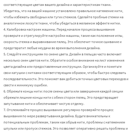
соответствующие цветам вашего дизайна и характеристикам ткани.
Убедитесь, что на вашей машине установлено правильное натяжение нити,
чтобы избежать свободных или тугих стежков. Сделайте пробные стежки на
аналогичном лоскуте ткани, чтобы убедиться в желаемом эффекте нитки.
4. Калибровка настроек машины. Перед началом процесса вышивания
проверьте и отрегулируйте настройки машины, такие как положение иглы,
скорость стежка и выравнивание пялец. Это обеспечит точное сшивание и
предотвратит любые неудачи во время выполнения дизайна.
5. Следуйте инструкциям по смене цвета. Дизайн в пяльцах часто включает
несколько смен цветов нити. Обратите особое внимание на лист изменения
цвета дизайна или предоставленные инструкции. Организуйте и пометьте
свои катушки с нитками соответствующим образом, чтобы быстро следовать
последовательности. Это поможет вам добиться точных цветовых переходов и
свести к минимуму ошибки.
6. Обрежьте концы нити: после смены цвета или завершения каждой секции
обрежьте лишние концы нити с обеих сторон пялец. Это предотвращает
запутывание нити и обеспечивает чистую отделку.
7. Отслеживайте процесс вышивания: регулярно проверяйте процесс
вышивания по мере развертывания дизайна. Будьте внимательны к
потенциальным проблемам, таким как обрыв нити, проблемы с натяжением
шпульки или пропуск стежков. Это позволяет оперативно решать проблемы и