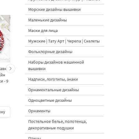
Морские дизайны вышивки
Маленькие дизайны
Маски для лица
Мужские | Тату Арт | Черепа | Скелеты
Фольклорные дизайны
Наборы дизайнов машинной
вышивки
тавка
Утюги дизайны
Дамасский круглый
айн
машинной вышивки
орнамент дизайн
Надписи, логотипы, знаки
 - 9
набор - 3 размера
машинной вышивки -
размеров
Орнаментальные дизайны
5
Одноцветные дизайны
2500 руб.
| В
Орнаменты
ину
корзину
500 руб.
| В корзину
Постельное белье, полотенца,
декоративные подушки
Птицы