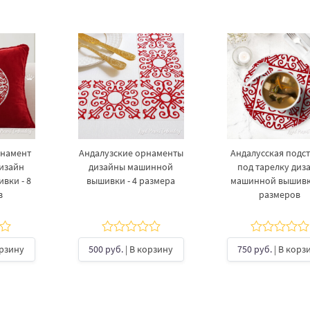
рнамент
Андалузские орнаменты
Андалусская подс
изайн
дизайны машинной
под тарелку диз
вки - 8
вышивки - 4 размера
машинной вышивки
в
размеров
орзину
500 руб.
| В корзину
750 руб.
| В корз