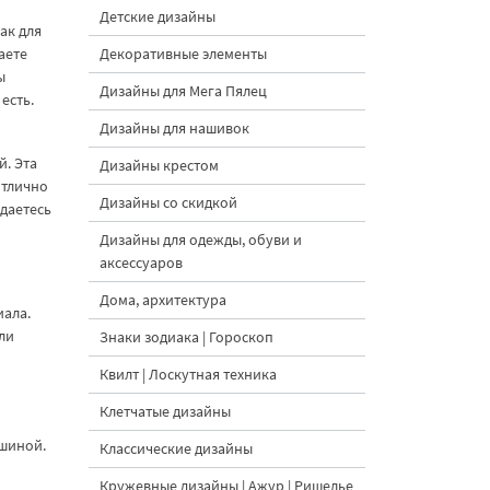
Детские дизайны
ак для
аете
Декоративные элементы
ы
Дизайны для Мега Пялец
есть.
Дизайны для нашивок
й. Эта
Дизайны крестом
отлично
Дизайны со скидкой
ждаетесь
Дизайны для одежды, обуви и
аксессуаров
Дома, архитектура
иала.
ли
Знаки зодиака | Гороскоп
Квилт | Лоскутная техника
Клетчатые дизайны
ашиной.
Классические дизайны
Кружевные дизайны | Ажур | Ришелье