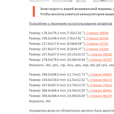
Зная скорость вашей вышивальной машины, в
Чтобы воспользоваться калькулятором вышив
Подробнее о лицензиях на использование дизайнов
Размер: 178.3x178.3 mm (7.02x7.02 "),
Стежки: 38939
Размер: 198.3x198.4 mm (7.81x7.81 "),
Стежки: 43198
Размер: 217.9x217.9 mm (8.58x8.58 "),
Стежки: 47225
Размер: 237.8x237.9 mm (9.36x9.37 "),
Стежки: 51354
Размер: 257.9x257.9 mm (10.15x10.15 "),
Стежки: 55626
Размер: 278.0x278.0 mm (10.94x10.94 "),
Стежки: 59767
Форматы: .dst, .pec, .vip, .hus, .pes, .exp, dat, jef, vp3, .se
Размер: 298.0x298.0 mm (11.73x11.73 "),
Стежки: 64047
Размер: 318.0x318.0 mm (12.52x12.52 "),
Стежки: 68272
Размер: 347.9x347.9 mm (13.70x13.70 "),
Стежки: 74552
Размер: 368.4x368.4 mm (14.50x14.50 "),
Стежки: 80491
Размер: 398.4x398.4 mm (15.69x15.69 "),
Стежки: 86179
Форматы: .dst
Украшение дома не обязательно должно быть дорогим