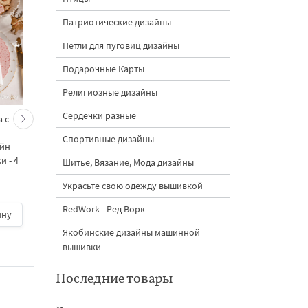
Патриотические дизайны
Петли для пуговиц дизайны
Подарочные Карты
Религиозные дизайны
Сердечки разные
 с
Кролик украшает ёлку
Новогодний зайчик 
морковками дизайн
морковными
Спортивные дизайны
айн
машинной вышивки - 3
подвесками на елк
 - 4
размера
дизайн машинной
Шитье, Вязание, Мода дизайны
вышивки - 3 размер
Украсьте свою одежду вышивкой
RedWork - Ред Ворк
ину
500 руб.
| В корзину
500 руб.
| В корзину
Якобинские дизайны машинной
вышивки
Последние товары