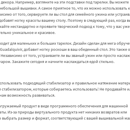
о декора. Например, взгляните на эти подставки под тарелки. Вы можете
небольшой вышивки. А самое приятное то, что их можно использовать к
висимо от того, сервируете ли вы стол для семейного ужина или устраив
обавят нотку красоты вашему столу. Поэтому в следующий раз, когда в
айте нестандартно и проявите творческий подход к тому, что у вас уже 
ительно уникальное и красивое.
ходит для маленьких и больших тарелок. Дизайн сделан для мега обруче
Guadalquivir, добавит нотку роскоши в ваш обеденный стол. Это также 
 Независимо от того, устраиваете ли вы званый ужин или просто насла
уаром. Закажите сегодня и начните наслаждаться едой стильно.
спользовать подходящий стабилизатор и правильное натяжение матер
ем стабилизатором, которые собираетесь использовать! Не продавайте и
нам возможность развиваться.
загружаемый продукт в виде программного обеспечения для машинной
аты. Из-за природы виртуального продукта нет никаких возвратов или
но выбрать размер и формат, соответствующий с вашей вышивальной м