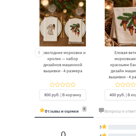
келетов —
Новогодние морковки и
Еловая ветк
 дизайнов
кролик — набор
морковкам
шивки в 3
дизайнов машинной
красными ба
рах
вышивки - 4 размера
дизайн маш
вышивки - 4 р
б.
| В
ину
800 руб.
| В корзину
400 руб.
| В к
0
Отзывы и оценки
Вопросы и отве
5
0
4