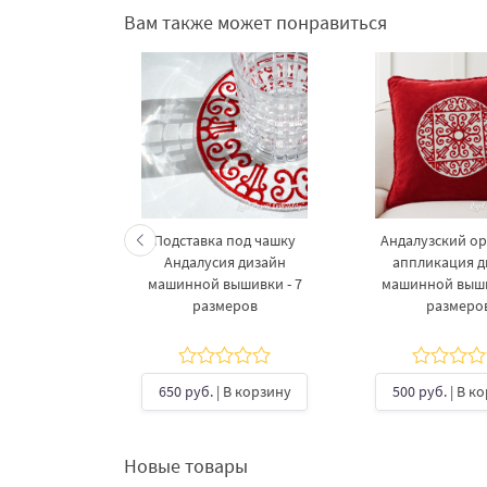
Вам также может понравиться
Дизайнов
Подставка под чашку
Андалузский о
вышивки
Андалусия дизайн
аппликация д
еский
машинной вышивки - 7
машинной выши
размеров
размеро
5
В корзину
650 руб.
| В корзину
500 руб.
| В к
Новые товары