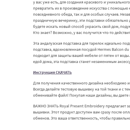
у вас уже есть, для создания красивого и уникальног
превратить их в произведение искусства с помощью 
повседневного обеда, так и для особых случаев. Неза
праздничную вечеринку, эти подставки обязательно д
будете искать новый способ украсить свой дом, подум
Кто знает? Возможно, у вас получится что-то действ
Эта андалузская подставка для тарелок идеально под
подставка, вдохновленная посудой Hermes Balcon du 
подходит для защиты вашей мебели от пятен от воды.
едой дома, эта подставка станет незаменимым аксесс
Инструкция СКАЧАТЬ
Для получения качественного дизайна необходимо и
Всегда делайте тестовую вышивку на той ткани и с т
обменивайте файл! Покупая наши дизайны, вы даете 
ВАЖНО ЗНАТЬ Royal Present Embroidery предлагает 
вышивки. Этот продукт доступен вам сразу после опл
обменов. Это ваша ответственность, чтобы правиль