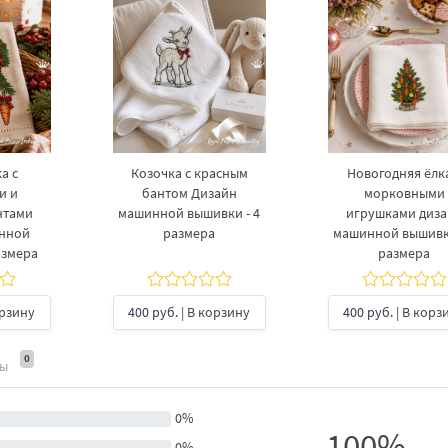
а с
Козочка с красным
Новогодняя ёлка
и и
бантом Дизайн
морковными
нтами
машинной вышивки - 4
игрушками диз
инной
размера
машинной вышивки
азмера
размера
орзину
400 руб.
| В корзину
400 руб.
| В корз
0
ты
0%
100%
0%