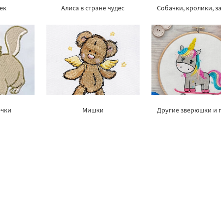
ек
Алиса в стране чудес
Собачки, кролики, з
ечки
Мишки
Другие зверюшки и 