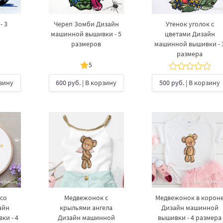
- 3
Череп Зомби Дизайн
Утенок уголок с
машинной вышивки - 5
цветами Дизайн
размеров
машинной вышивки - 
размера
5
рзину
600 руб.
| В корзину
500 руб.
| В корзину
 со
Медвежонок с
Медвежонок в корон
айн
крыльями ангела
Дизайн машинной
ки - 4
Дизайн машинной
вышивки - 4 размера