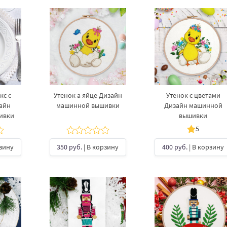
кс с
Утенок а яйце Дизайн
Утенок с цветами
айн
машинной вышивки
Дизайн машинной
ивки
вышивки
5
рзину
350 руб.
| В корзину
400 руб.
| В корзину