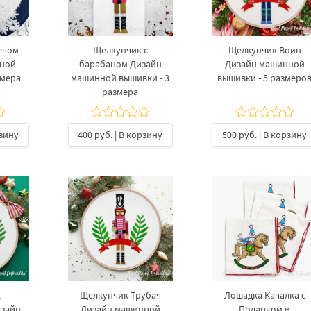
ечом
Щелкунчик с
Щелкунчик Воин
нной
барабаном Дизайн
Дизайн машинной
змера
машинной вышивки - 3
вышивки - 5 размеро
размера
рзину
400 руб.
| В корзину
500 руб.
| В корзину
к
Щелкунчик Трубач
Лошадка Качалка с
зайн
Дизайн машинной
Подарком и