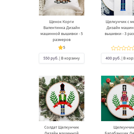
Щенок Корги
Щелкунчик с м
Валентинка Дизайн
Дизайн маши
машинной вышивки - 5
вышивки - 3 ра
размеров
5
550 руб.
| В корзину
400 руб.
| В ко
Солдат Щелкунчик
Щелкунчи
Дизайн машинной
Барабанщик Ди