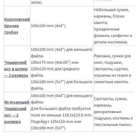
запас.
Небольшие сумки,
карманы, блоки
Королевский
квилта,
Кролик
100x100 mm (4x4").
праздничные
трубач
флажки, салфетки и
детали костюмов.
100x100 mm (4x4") для меньшего
файла.
Рюкзаки, сумки для
Чеширский
100x170 mm (4x6.69") или
книг, подушки,
кот в шляпе
120x120 mm для среднего
свитшоты, куртки,
— 3 размера
файла.
корзины из ткани и
130x180 mm (5x7") для большого
сюжетные квилты.
файла.
100x100 mm (4x4") для меньшего
Свитшоты, сумки,
Исчезающий
файла.
карманы,
Чеширский
Для большего файла требуется
декоративные
кот — 2
поле не меньше 118.2x113.0 mm.
подушки, костюмы и
размера
Подойдут 120x120 mm или
текстильные панно.
130x180 mm (5x7").