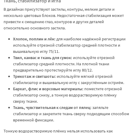
Ткань, стабилизатор и игла
В дизайнах присутствуют застилы, контуры, мелкие детали и
несколько цветовых блоков. Недостаточная стабилизация может
привести к смещению глаз, контуров и других деталей
относительно основного застила.
Хлопок, поплин и лён:
для наиболее надёжной регистрации
используйте отрезной стабилизатор средней плотности и
вышивальную иглу 75/11.
Твил, канвас и ткань для сумок:
используйте отрезной
стабилизатор средней плотности. На плотной ткани
предварительно протестируйте иглу 80/12.
Трикотаж и свитшоты:
используйте мягкий отрезной
стабилизатор и вышивальную иглу с закруглённым остриём.
Бархат, флис и ворсовые материалы:
поместите отрезной
стабилизатор снизу, а тонкую водорастворимую плёнку
сверху ткани.
Ткань, чувствительная к следам от пялец:
запяльте
стабилизатор и закрепите ткань сверху подходящим способом
временной фиксации.
Тонкую водорастворимую плёнку нельзя использовать как