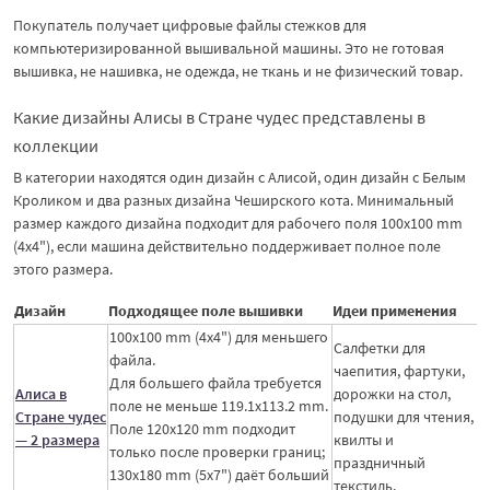
Покупатель получает цифровые файлы стежков для
компьютеризированной вышивальной машины. Это не готовая
вышивка, не нашивка, не одежда, не ткань и не физический товар.
Какие дизайны Алисы в Стране чудес представлены в
коллекции
В категории находятся один дизайн с Алисой, один дизайн с Белым
Кроликом и два разных дизайна Чеширского кота. Минимальный
размер каждого дизайна подходит для рабочего поля 100x100 mm
(4x4"), если машина действительно поддерживает полное поле
этого размера.
Дизайн
Подходящее поле вышивки
Идеи применения
100x100 mm (4x4") для меньшего
Салфетки для
файла.
чаепития, фартуки,
Для большего файла требуется
Алиса в
дорожки на стол,
поле не меньше 119.1x113.2 mm.
Стране чудес
подушки для чтения,
Поле 120x120 mm подходит
— 2 размера
квилты и
только после проверки границ;
праздничный
130x180 mm (5x7") даёт больший
текстиль.