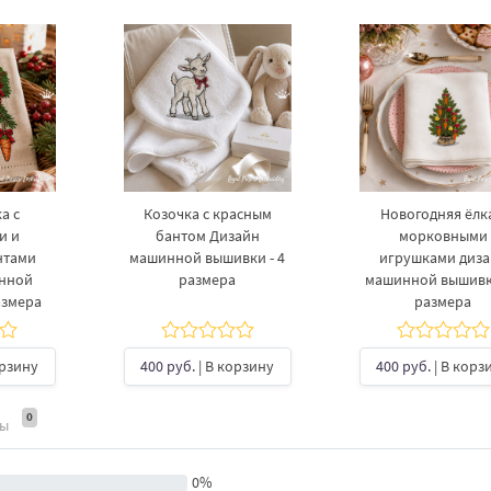
а с
Козочка с красным
Новогодняя ёлка
и и
бантом Дизайн
морковными
нтами
машинной вышивки - 4
игрушками диз
инной
размера
машинной вышивки
азмера
размера
орзину
400 руб.
| В корзину
400 руб.
| В корз
0
ты
0%