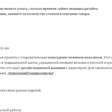
ы можете узнать, сколько времени займет вышивка дизайна.
ки, нажмите на количество стежков в описании товара.
vp3, xxx
ные проекты с очаровательным
новогодним гномиком‑мальчиком
. Этот
к в традиционной шапке, украшенной еловыми ветками и ёлочной игру
тех, кто ищет
дизайн машинной вышивки
с характером. Для гармонич
ьон „
Новогодний Гномик девочка
“
.
ния самых разных изделий:
ручной работы