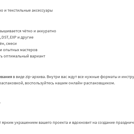
о и текстильные аксессуары
вышивается чётко и аккуратно
 DST, EXP и другие
ён, смеси
 и опытных мастеров
ть оптимальный вариант
ивания
в виде zip‑архива. Внутри вас ждут все нужные форматы и инстр
с распаковкой, воспользуйтесь нашим онлайн‑распаковщиком.
.
т ярким украшением вашего проекта и вдохновит на создание празднич