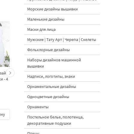
Морские дизайны вышивки
Маленькие дизайны
Маски для лица
Мужские | Тату Арт | Черепа | Скелеты
Фольклорные дизайны
Наборы дизайнов машинной
вышивки
изайн
Новогодние морковки и
Еловая ветка с
Надписи, логотипы, знаки
 - 4
кролик — набор
морковками и
дизайнов машинной
красными бантами
Орнаментальные дизайны
вышивки - 4 размера
дизайн машинной
Одноцветные дизайны
вышивки - 4 размер
Орнаменты
ину
800 руб.
| В корзину
400 руб.
| В корзину
Постельное белье, полотенца,
декоративные подушки
Птицы