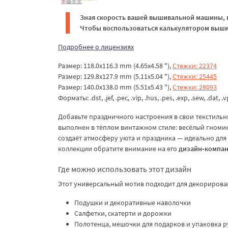
Зная скорость вашей вышивальной машины, в
Чтобы воспользоваться калькулятором вышив
Подробнее о лицензиях
Размер: 118.0x116.3 mm (4.65x4.58 "),
Стежки: 22374
Размер: 129.8x127.9 mm (5.11x5.04 "),
Стежки: 25445
Размер: 140.0x138.0 mm (5.51x5.43 "),
Стежки: 28093
Форматы: .dst, .jef, .pec, .vip, .hus, .pes, .exp, .sew, .dat, .
Добавьте праздничного настроения в свои текстиль
выполнен в тёплом винтажном стиле: весёлый гноми
создаёт атмосферу уюта и праздника — идеально для 
коллекции обратите внимание на его
дизайн‑компан
Где можно использовать этот дизайн
Этот универсальный мотив подходит для декорирова
Подушки и декоративные наволочки
Салфетки, скатерти и дорожки
Полотенца, мешочки для подарков и упаковка 