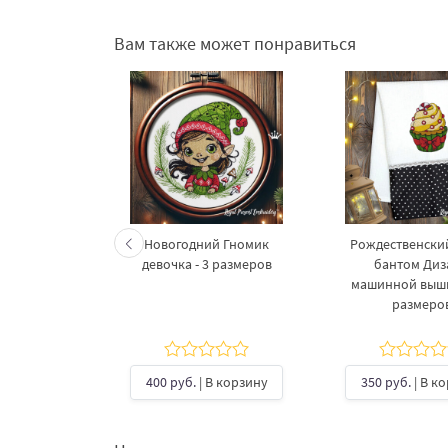
Вам также может понравиться
енский
Новогодний Гномик
Рождественский
3 размера
девочка - 3 размеров
бантом Диз
машинной выши
размеро
В корзину
400 руб.
| В корзину
350 руб.
| В к