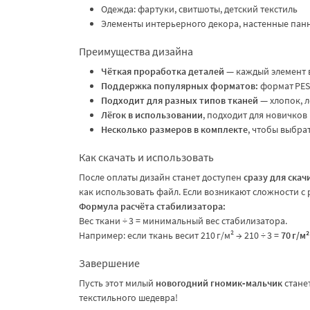
Одежда: фартуки, свитшоты, детский текстиль
Элементы интерьерного декора, настенные панн
Преимущества дизайна
Чёткая проработка деталей
— каждый элемент 
Поддержка популярных форматов:
формат PES,
Подходит для разных типов тканей
— хлопок, л
Лёгок в использовании
, подходит для новичков
Несколько размеров в комплекте
, чтобы выбра
Как скачать и использовать
После оплаты дизайн станет доступен
сразу для скач
как использовать файл. Если возникают сложности 
Формула расчёта стабилизатора:
Вес ткани ÷ 3 = минимальный вес стабилизатора.
Например: если ткань весит 210 г/м² → 210 ÷ 3 =
70 г/м²
Завершение
Пусть этот милый
новогодний гномик‑мальчик
стане
текстильного шедевра!