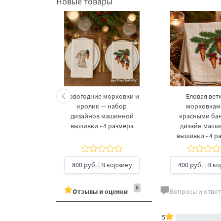
Новые товары
келетов —
Новогодние морковки и
Еловая ветк
 дизайнов
кролик — набор
морковкам
шивки в 3
дизайнов машинной
красными ба
рах
вышивки - 4 размера
дизайн маш
вышивки - 4 р
б.
| В
ину
800 руб.
| В корзину
400 руб.
| В к
0
Отзывы и оценки
Вопросы и отве
5