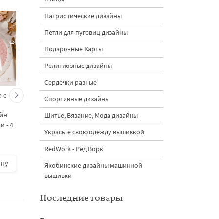
Патриотические дизайны
Петли для пуговиц дизайны
Подарочные Карты
Религиозные дизайны
Сердечки разные
 с
Кролик украшает ёлку
Новогодний зайчик 
Спортивные дизайны
морковками дизайн
морковными
айн
машинной вышивки - 3
подвесками на елк
Шитье, Вязание, Мода дизайны
 - 4
размера
дизайн машинной
Украсьте свою одежду вышивкой
вышивки - 3 размер
RedWork - Ред Ворк
ину
500 руб.
| В корзину
500 руб.
| В корзину
Якобинские дизайны машинной
вышивки
Последние товары