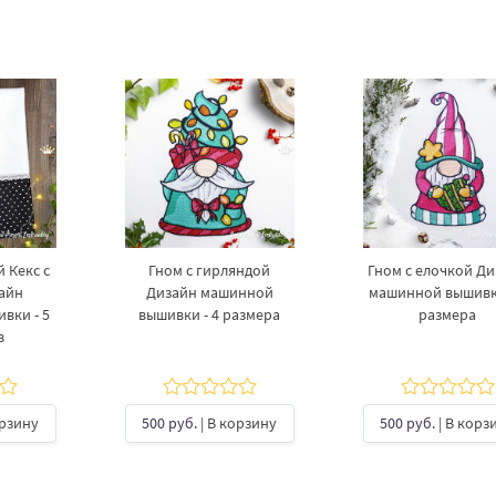
 Кекс с
Гном с гирляндой
Гном с елочкой Д
айн
Дизайн машинной
машинной вышивки
вки - 5
вышивки - 4 размера
размера
в
орзину
500 руб.
| В корзину
500 руб.
| В корз