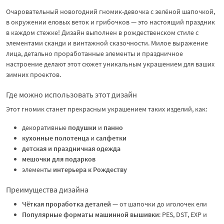
Очаровательный новогодний гномик-девочка с зелёной шапочкой,
в окружении еловых веток и грибочков — это настоящий праздник
в каждом стежке! Дизайн выполнен в рождественском стиле с
элементами сканди и винтажной сказочности. Милое выражение
лица, детально проработанные элементы и праздничное
настроение делают этот сюжет уникальным украшением для ваших
зимних проектов.
Где можно использовать этот дизайн
Этот гномик станет прекрасным украшением таких изделий, как:
декоративные
подушки
и
панно
кухонные полотенца
и
салфетки
детская и праздничная одежда
мешочки для подарков
элементы
интерьера к Рождеству
Преимущества дизайна
Чёткая проработка деталей
— от шапочки до иголочек ели
Популярные форматы машинной вышивки
: PES, DST, EXP и