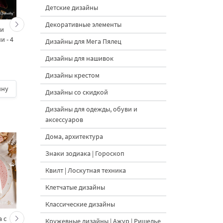
Детские дизайны
Декоративные элементы
ми
Рождественская свеча с
Мини Остролист
и - 4
шишками и еловыми
объёмный
Дизайны для Мега Пялец
ветвями - 4 размера
Дизайны для нашивок
Дизайны крестом
ину
400 руб.
| В корзину
100 руб.
| В корзину
Дизайны со скидкой
Дизайны для одежды, обуви и
аксессуаров
Дома, архитектура
Знаки зодиака | Гороскоп
Квилт | Лоскутная техника
Клетчатые дизайны
Классические дизайны
 с
Кролик украшает ёлку
Новогодний зайчик 
Кружевные дизайны | Ажур | Ришелье