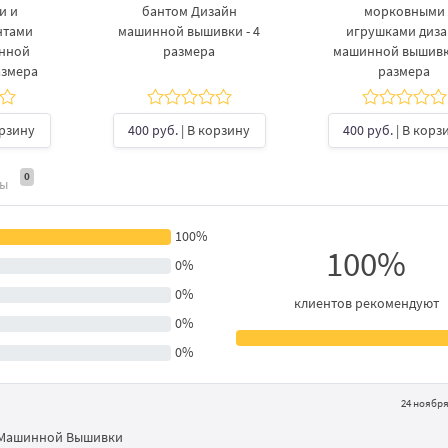
и и
бантом Дизайн
морковными
нтами
машинной вышивки - 4
игрушками диз
инной
размера
машинной вышивки
азмера
размера
орзину
400 руб.
| В корзину
400 руб.
| В корз
0
ты
100%
100%
0%
0%
клиентов рекомендуют
0%
0%
24 ноября 
н Машинной Вышивки