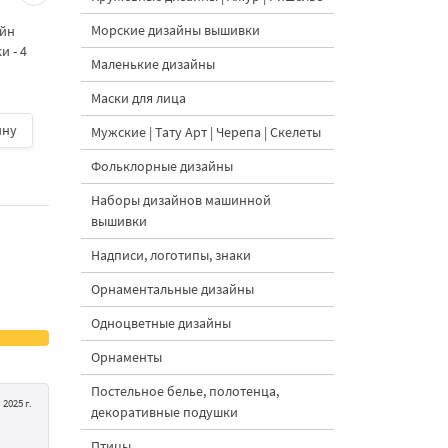
морковками дизайн
морковными
Морские дизайны вышивки
айн
машинной вышивки - 3
подвесками на елк
 - 4
размера
дизайн машинной
Маленькие дизайны
вышивки - 3 размер
Маски для лица
ину
500 руб.
| В корзину
500 руб.
| В корзину
Мужские | Тату Арт | Черепа | Скелеты
Фольклорные дизайны
Наборы дизайнов машинной
вышивки
Надписи, логотипы, знаки
Орнаментальные дизайны
Одноцветные дизайны
Орнаменты
Постельное белье, полотенца,
2025 г.
декоративные подушки
Птицы