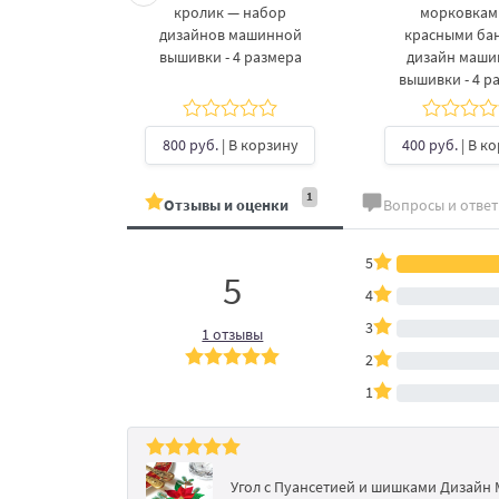
 дизайнов
кролик — набор
морковкам
шивки в 3
дизайнов машинной
красными ба
рах
вышивки - 4 размера
дизайн маш
вышивки - 4 р
б.
| В
ину
800 руб.
| В корзину
400 руб.
| В к
1
Отзывы и оценки
Вопросы и отве
5
5
4
3
1 отзывы
2
1
Угол с Пуансетией и шишками Дизай