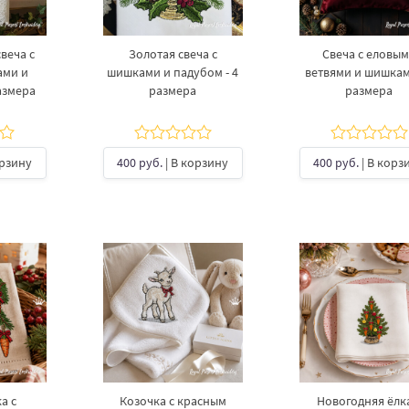
веча с
Золотая свеча с
Свеча с еловы
ами и
шишками и падубом - 4
ветвями и шишкам
азмера
размера
размера
орзину
400 руб.
| В корзину
400 руб.
| В корз
а с
Козочка с красным
Новогодняя ёлка