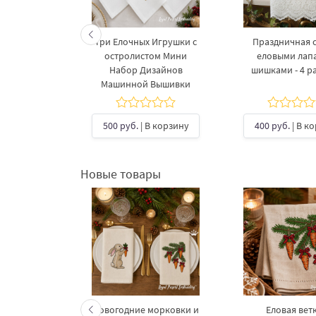
 клетчатый
Три Елочных Игрушки с
Праздничная с
дубом - 4
остролистом Мини
еловыми лап
ера
Набор Дизайнов
шишками - 4 р
Машинной Вышивки
В корзину
500 руб.
| В корзину
400 руб.
| В к
Новые товары
келетов —
Новогодние морковки и
Еловая ветк