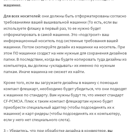
машинке
.
Для всех носителей
: они должны быть отформатированы согласно
требованиями вашей вышивальной машинки (То есть, если вы
используете флэшку в первый раз, то ее нужно будет
отформатировать в самой машинке. Это «подстроит» ваш
информационный носитель под системные требования вашей
машинки. Потом скопируйте дизайн из машинки на носитель. При
этом ПО машинки создаст на нем нужные для сохранения дизайнов
папки. В последствии, когда вы будете копировать туда дизайны из
компьютера, вы должны «укладывать» их именно по нужным
папкам. Иначе машинка не сможет их найти.
Кроме того, если вы загружаете дизайны в машину с помощью
компакт флешкарт, необходимо будет убедиться, что они подходят
к машинке по стандарту. Вам нужны будут те, что имеют стандарт
CF-PCMCIA. Плюс к таким компакт флешкартам нужно будет
приобрести специальный адаптер (чтобы подсоединять их к
машинке) и карт-ридеры (чтобы подсоединять их к компьютеру,
если у него нет специального слота).
3 – Убедитесь, что при обработке дизайна в конвертере,
вы