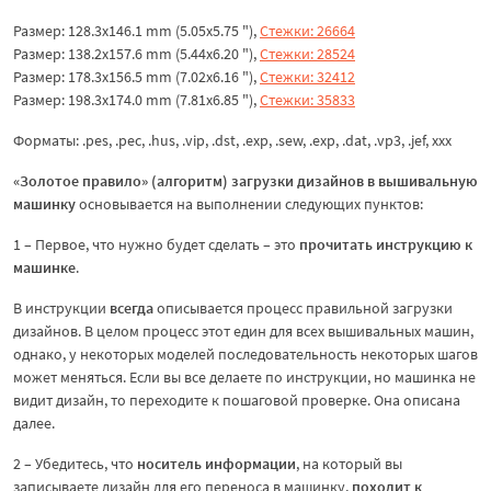
Размер: 128.3x146.1 mm (5.05x5.75 "),
Стежки: 26664
Размер: 138.2x157.6 mm (5.44x6.20 "),
Стежки: 28524
Размер: 178.3x156.5 mm (7.02x6.16 "),
Стежки: 32412
Размер: 198.3x174.0 mm (7.81x6.85 "),
Стежки: 35833
Форматы: .pes, .pec, .hus, .vip, .dst, .exp, .sew, .exp, .dat, .vp3, .jef, ххх
«Золотое правило» (алгоритм) загрузки дизайнов в вышивальную
машинку
основывается на выполнении следующих пунктов:
1 – Первое, что нужно будет сделать – это
прочитать инструкцию к
машинке
.
В инструкции
всегда
описывается процесс правильной загрузки
дизайнов. В целом процесс этот един для всех вышивальных машин,
однако, у некоторых моделей последовательность некоторых шагов
может меняться. Если вы все делаете по инструкции, но машинка не
видит дизайн, то переходите к пошаговой проверке. Она описана
далее.
2 – Убедитесь, что
носитель информации
, на который вы
записываете дизайн для его переноса в машинку,
походит к