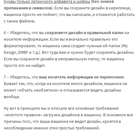
буквы только латинского алфавита и цифры
(
без знаков
препинания и символов
). Если вы сохраните дизайн в кириллице,
машинка просто не поймет, что вы написали, и откажется работать
с таким файлом.
6 – Убедитесь, что вы
сохраняете дизайн в правильной папке
на
носителе информации. Если вы изначально правильно его
форматировали, то машинка сама создает нужные ей папки (My
Design, EMBF и т.д.). Вот туда вам и нужно будет сохранять дизайны.
Если вы сохраните дизайн в неправильную папку, то машинка
просто его не найдет.
7 – Убедитесь, что
ваш носитель информации не переполнен
.
Бывает так, что, когда на носителе много дизайнов, машинка не
может «объять необъятное» и отказывается видеть дизайны
вообще.
Ну вот в принципе мы и описали все основные требования
«золотого правила» загрузки дизайнов в машинку. В основном все
причины того, что ваша машинка не видит дизайн, кроятся в
несоблюдении именно этих простых требований.