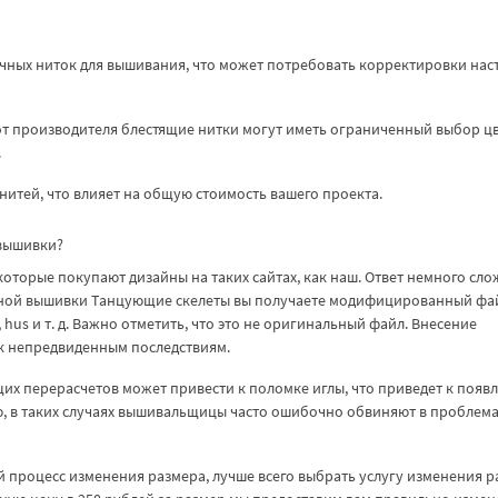
ычных ниток для вышивания, что может потребовать корректировки нас
от производителя блестящие нитки могут иметь ограниченный выбор ц
.
нитей, что влияет на общую стоимость вашего проекта.
 вышивки?
торые покупают дизайны на таких сайтах, как наш. Ответ немного сло
инной вышивки Танцующие скелеты вы получаете модифицированный фа
 hus и т. д. Важно отметить, что это не оригинальный файл. Внесение
к непредвиденным последствиям.
их перерасчетов может привести к поломке иглы, что приведет к появ
ю, в таких случаях вышивальщицы часто ошибочно обвиняют в проблем
 процесс изменения размера, лучше всего выбрать услугу изменения 