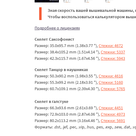
Зная скорость вашей вышивальной машины, в
Чтобы воспользоваться калькулятором вышив
Подробнее о лицензиях
Скелет Саксофонист
Размер: 35.0x95.7 mm (1.38x3.77 "),
Стежки: 4672
Размер: 38.4x105.2 mm (1.51x4.14 "),
Стежки: 5337
Размер: 42.3x115.7 mm (1.67x4.56 "),
Стежки: 5943
Скелет Танцор в наушниках
Размер: 50.3x90.2 mm (1.98x3.55 "),
Стежки: 4616
Размер: 55.3x99.2 mm (2.18x3.91 "),
Стежки: 5160
Размер: 60.7x109.1 mm (2.39x4.30 "),
Стежки: 5765
Скелет в галстуке
Размер: 66.3x93.6 mm (2.61x3.69 "),
Стежки: 4451
Размер: 72.9x103.0 mm (2.87x4.06 "),
Стежки: 4973
Размер: 80.2x113.2 mm (3.16x4.46 "),
Стежки: 5691
Форматы: .dst, .jef, .pec, .vip, .hus, .pes, .exp, .sew, .dat, .