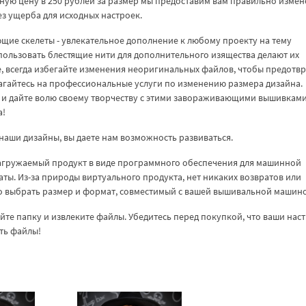
мную цену в 250 рублей за размер мы предоставим вам правильно изме
з ущерба для исходных настроек.
ие скелеты - увлекательное дополнение к любому проекту на тему
спользовать блестящие нити для дополнительного изящества делают их
 всегда избегайте изменения неоригинальных файлов, чтобы предотвр
агайтесь на профессиональные услуги по изменению размера дизайна.
 и дайте волю своему творчеству с этими завораживающими вышивками
а!
наши дизайны, вы даете нам возможность развиваться.
загружаемый продукт в виде программного обеспечения для машинной
аты. Из-за природы виртуального продукта, нет никаких возвратов или
но выбрать размер и формат, совместимый с вашей вышивальной машин
куйте папку и извлеките файлы. Убедитесь перед покупкой, что ваши нас
ть файлы!