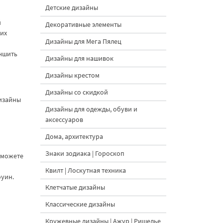
Детские дизайны
й
Декоративные элементы
ких
Дизайны для Мега Пялец
учшить
Дизайны для нашивок
Дизайны крестом
Дизайны со скидкой
Дизайны
Дизайны для одежды, обуви и
аксессуаров
Дома, архитектура
Знаки зодиака | Гороскоп
 можете
Квилт | Лоскутная техника
оуин.
Клетчатые дизайны
Классические дизайны
Кружевные дизайны | Ажур | Ришелье