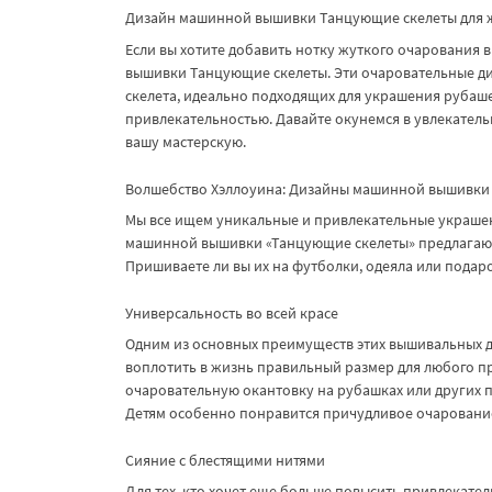
Дизайн машинной вышивки Танцующие скелеты для ж
Если вы хотите добавить нотку жуткого очарования
вышивки Танцующие скелеты. Эти очаровательные диз
скелета, идеально подходящих для украшения рубаше
привлекательностью. Давайте окунемся в увлекатель
вашу мастерскую.
Волшебство Хэллоуина: Дизайны машинной вышивки
Мы все ищем уникальные и привлекательные украшен
машинной вышивки «Танцующие скелеты» предлагают
Пришиваете ли вы их на футболки, одеяла или подаро
Универсальность во всей красе
Одним из основных преимуществ этих вышивальных ди
воплотить в жизнь правильный размер для любого пр
очаровательную окантовку на рубашках или других п
Детям особенно понравится причудливое очарование
Сияние с блестящими нитями
Для тех, кто хочет еще больше повысить привлекате