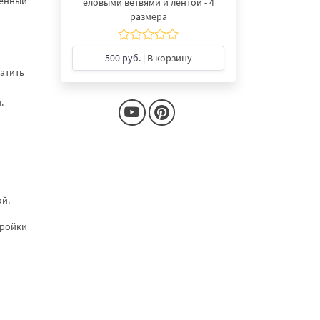
ненный
еловыми ветвями и лентой - 4
размера
500 руб.
| В корзину
атить
.
ой.
тройки