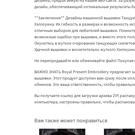
дизайна, предлагаемую на нашем веб-сайте. За разу
дизайн, обеспечивающий оптимальные результаты бе
**Заключение** Дизайны машинной вышивки Танцующ
Хэллоуина. Их гибкость в размерах и возможность и
отличным выбором для любителей вышивки. Помните,
возможные ошибки при вышивке, и вместо этого пол
Окунитесь в жуткое очарование танцующих скелетов
Удачной вышивки и восхитительно жуткого Хэллоуин
Не перепродавайте или обменивайте файл! Покупая 
ВАЖНО ЗНАТЬ Royal Present Embroidery предлагает 
вышивки. Этот продукт доступен вам сразу после опл
обменов. Это ваша ответственность, чтобы правиль
Вы получаете ссылку для загрузки архива ZIP, распа
компьютера, настроены правильно, чтобы распакова
Вам также может понравиться