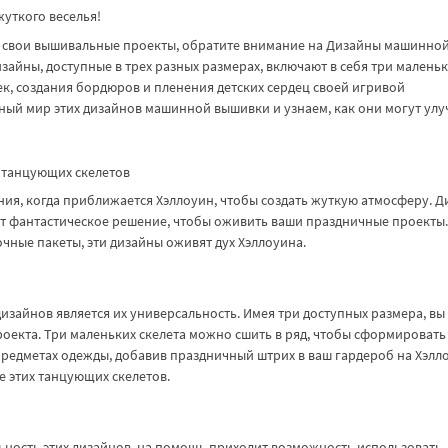
уткого веселья!
 в свои вышивальные проекты, обратите внимание на Дизайны машинно
айны, доступные в трех разных размерах, включают в себя три малень
к, создания бордюров и пленения детских сердец своей игривой
ный мир этих дизайнов машинной вышивки и узнаем, как они могут ул
 танцующих скелетов
ия, когда приближается Хэллоуин, чтобы создать жуткую атмосферу. 
 фантастическое решение, чтобы оживить ваши праздничные проекты.
чные пакеты, эти дизайны оживят дух Хэллоуина.
зайнов является их универсальность. Имея три доступных размера, вы
оекта. Три маленьких скелета можно сшить в ряд, чтобы сформировать
редметах одежды, добавив праздничный штрих в ваш гардероб на Хэлл
 этих танцующих скелетов.
льность этих дизайнов, на помощь приходит возможность использовать