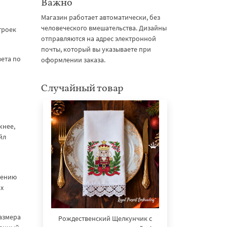
Важно
Магазин работает автоматически, без
человеческого вмешательства. Дизайны
троек
отправляются на адрес электронной
почты, который вы указываете при
вета по
оформлении заказа.
Случайный товар
жнее,
йл
лению
ах
размера
Рождественский Щелкунчик с