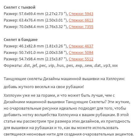
Скелет с тыквой
Размер: 57.6x69.4 mm (2.27x2.73 "),
Стежки: 5943
Размер: 63.4x76.4 mm (2.50x3.01 "),
Стежки: 6613
Размер: 70.0x84.4 mm (2.76x3.32 "),
Стежки: 7355
Скелет в бандане
Размер: 46.1x82.8 mm (1.81x3.26 "),
Стежки: 4637
Размер: 50.7x91.0 mm (2.00x3.58 "),
Стежки: 5084
Размер: 54.7x98.4 mm (2.15x3.87 "),
Стежки: 5512
Форматы: .dst, .jef, .pec, .vip, .hus, .pes, .exp, .sew, .dat, .vp3, ххх
Танцующие скелеты Дизайны машинной вышивки на Хэллоуин:
добавь жуткого веселья на свои рубашки!
Хэллоуин уже не за горами, и что может быть лучше, чем с
Дизайнами машинной вышивки Танцующие Скелеты? Эти жуткие,
но очаровательные рисунки идеально подходят для того, чтобы
добавить нотку волшебства Хэллоуина к вашим рубашкам. В этой
статье мы рассмотрим три размера этих дизайнов, их пригодность
для вышивки на рубашках и то, как вы можете использовать
светящиеся неоновые нити для создания очаровательных акцентов.