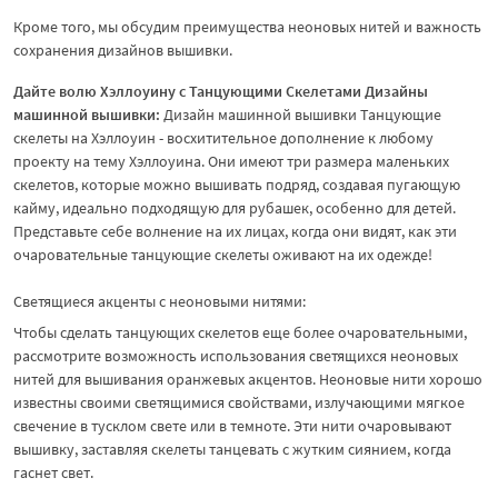
Кроме того, мы обсудим преимущества неоновых нитей и важность
сохранения дизайнов вышивки.
Дайте волю Хэллоуину с Танцующими Скелетами Дизайны
машинной вышивки:
Дизайн машинной вышивки Танцующие
скелеты на Хэллоуин - восхитительное дополнение к любому
проекту на тему Хэллоуина. Они имеют три размера маленьких
скелетов, которые можно вышивать подряд, создавая пугающую
кайму, идеально подходящую для рубашек, особенно для детей.
Представьте себе волнение на их лицах, когда они видят, как эти
очаровательные танцующие скелеты оживают на их одежде!
Светящиеся акценты с неоновыми нитями:
Чтобы сделать танцующих скелетов еще более очаровательными,
рассмотрите возможность использования светящихся неоновых
нитей для вышивания оранжевых акцентов. Неоновые нити хорошо
известны своими светящимися свойствами, излучающими мягкое
свечение в тусклом свете или в темноте. Эти нити очаровывают
вышивку, заставляя скелеты танцевать с жутким сиянием, когда
гаснет свет.