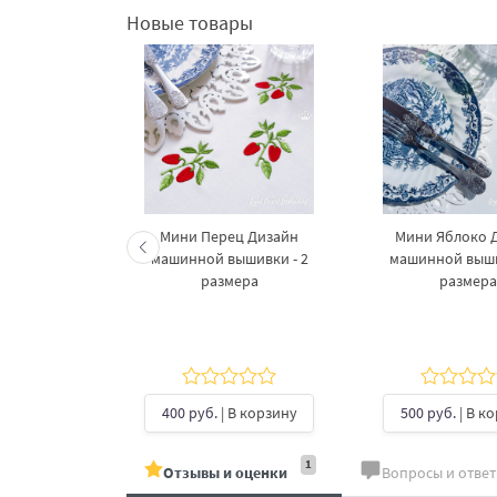
Новые товары
шает ёлку
Мини Перец Дизайн
Мини Яблоко 
и дизайн
машинной вышивки - 2
машинной выши
шивки - 3
размера
размера
ера
В корзину
400 руб.
| В корзину
500 руб.
| В к
1
Отзывы и оценки
Вопросы и отве