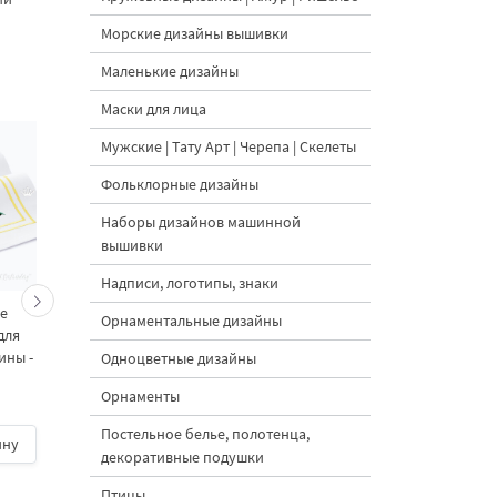
Морские дизайны вышивки
Маленькие дизайны
Маски для лица
Мужские | Тату Арт | Черепа | Скелеты
Фольклорные дизайны
Наборы дизайнов машинной
вышивки
Надписи, логотипы, знаки
ие
Рождественский Набор
Рождественский
Орнаментальные дизайны
для
машинной вышивки для
Бордюр с колпаком
ины -
начинающих - 4 размера
Санты для вышивальн
Одноцветные дизайны
машины - 4 размер
Орнаменты
Постельное белье, полотенца,
ину
300 руб.
| В корзину
100 руб.
| В корзину
декоративные подушки
Птицы