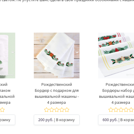
ский
Рождественский
Рождественск
паком
Бордюр с подарком для
Бордюры набор 
вальной
вышивальной машины -
вышивальной маш
азмера
4 размера
4 размера
орзину
200 руб.
| В корзину
600 руб.
| В корз