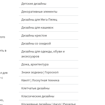
Детские дизайны
Декоративные элементы
Дизайны для Мега Пялец
Дизайны для нашивок
Дизайны крестом
гого
Дизайны со скидкой
ть в
Дизайны для одежды, обуви и
аксессуаров
Дома, архитектура
Знаки зодиака | Гороскоп
л для
 с
Квилт | Лоскутная техника
Клетчатые дизайны
Классические дизайны
но,
Кружевные дизайны | Ажур | Ришелье
ми