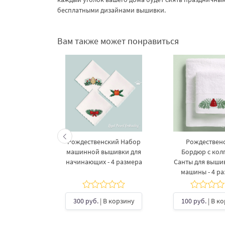
бесплатными дизайнами вышивки.
Вам также может понравиться
енские
Рождественский Набор
Рождествен
абор для
машинной вышивки для
Бордюр с кол
 машины -
начинающих - 4 размера
Санты для выши
мера
машины - 4 р
В корзину
300 руб.
| В корзину
100 руб.
| В к