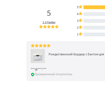
5
5
4
3
1 отзывы
2
1
Рождественский Бордюр с бантом дл
***@***.***
Проверенный покупатель