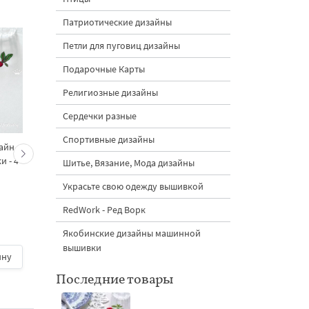
Патриотические дизайны
Петли для пуговиц дизайны
Подарочные Карты
Религиозные дизайны
Сердечки разные
Спортивные дизайны
айн
Мини-фрукты и овощи
Новогодние морковки
 - 4
— набор дизайнов
кролик — набор
Шитье, Вязание, Мода дизайны
машинной вышивки:
дизайнов машинно
Украсьте свою одежду вышивкой
тыква, перцы, свёкла и
вышивки - 4 размер
яблоко
RedWork - Ред Ворк
Якобинские дизайны машинной
1700 руб.
| В
вышивки
ину
корзину
800 руб.
| В корзину
Последние товары