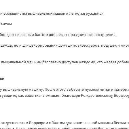
для большинства вышивальных машин и легко загружаются.
бантом
 бордюр с изящным бантом добавляет праздничного настроения.
одежды, но и для декорирования домашних аксессуаров, подушек и мно
я вышивальной машины бесплатно доступен каждому, кто желает добави
вки
шу вышивальную машину. После этого выберите нужные нитки и материа
 увидите, как ваша ткань оживает благодаря Рождественскому Бордюру
м Рождественским Бордюром с бантом для вышивальной машины бесплат
 светом. Не упустите шанс сделать свои праздники особенными с наши