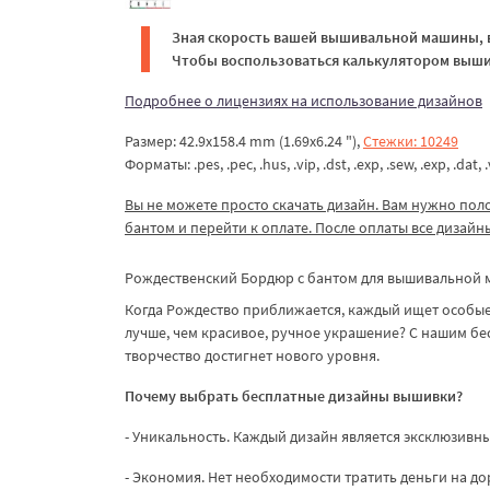
Зная скорость вашей вышивальной машины, в
Чтобы воспользоваться калькулятором вышив
Подробнее о лицензиях на использование дизайнов
Размер: 42.9x158.4 mm (1.69x6.24 "),
Стежки: 10249
Форматы: .pes, .pec, .hus, .vip, .dst, .exp, .sew, .exp, .dat, .v
Вы не можете просто скачать дизайн. Вам нужно пол
бантом
и перейти к оплате. После оплаты все дизайн
Рождественский Бордюр с бантом для вышивальной 
Когда Рождество приближается, каждый ищет особые
лучше, чем красивое, ручное украшение? С нашим б
творчество достигнет нового уровня.
Почему выбрать бесплатные дизайны вышивки?
- Уникальность. Каждый дизайн является эксклюзивны
- Экономия. Нет необходимости тратить деньги на д