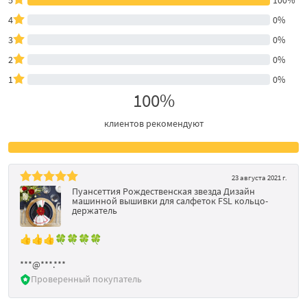
4
0%
3
0%
2
0%
1
0%
100%
клиентов рекомендуют
23 августа 2021 г.
Пуансеттия Рождественская звезда Дизайн
машинной вышивки для салфеток FSL кольцо-
держатель
👍👍👍🍀🍀🍀🍀
***@***.***
Проверенный покупатель