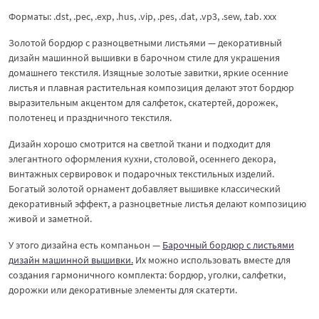
Форматы: .dst, .pec, .exp, .hus, .vip, .pes, .dat, .vp3, .sew, .tab. xxx
Золотой бордюр с разноцветными листьями — декоративный
дизайн машинной вышивки в барочном стиле для украшения
домашнего текстиля. Изящные золотые завитки, яркие осенние
листья и плавная растительная композиция делают этот бордюр
выразительным акцентом для салфеток, скатертей, дорожек,
полотенец и праздничного текстиля.
Дизайн хорошо смотрится на светлой ткани и подходит для
элегантного оформления кухни, столовой, осеннего декора,
винтажных сервировок и подарочных текстильных изделий.
Богатый золотой орнамент добавляет вышивке классический
декоративный эффект, а разноцветные листья делают композицию
живой и заметной.
У этого дизайна есть компаньон —
Барочный бордюр с листьями
дизайн машинной вышивки.
Их можно использовать вместе для
создания гармоничного комплекта: бордюр, уголки, салфетки,
дорожки или декоративные элементы для скатерти.