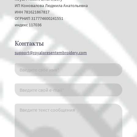
ИП Коновалова Людмила Анатольевна
ИНН 781621867817
ОГРНИП 317774600241551
индекс 117036
Контакты
support@royalpresentembroidery.com