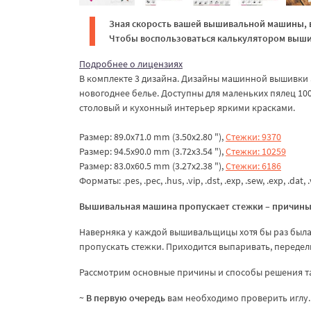
Зная скорость вашей вышивальной машины, в
Чтобы воспользоваться калькулятором вышив
Подробнее о лицензиях
В комплекте 3 дизайна. Дизайны машинной вышивки З
новогоднее белье. Доступны для маленьких пялец 1
столовый и кухонный интерьер яркими красками.
Размер: 89.0x71.0 mm (3.50x2.80 "),
Стежки: 9370
Размер: 94.5x90.0 mm (3.72x3.54 "),
Стежки: 10259
Размер: 83.0x60.5 mm (3.27x2.38 "),
Стежки: 6186
Форматы: .pes, .pec, .hus, .vip, .dst, .exp, .sew, .exp, .dat, .v
Вышивальная машина пропускает стежки – причины
Наверняка у каждой вышивальщицы хотя бы раз была
пропускать стежки. Приходится выпаривать, передел
Рассмотрим основные причины и способы решения т
~
В первую очередь
вам необходимо проверить иглу.