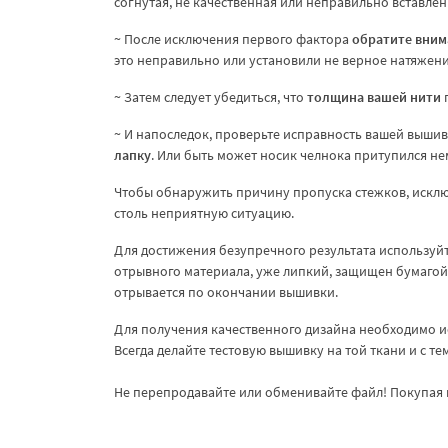
согнутая, не качественная или неправильно вставлен
~ После исключения первого фактора
обратите вним
это неправильно или установили не верное натяжени
~ Затем следует убедиться, что
толщина вашей нити
п
~ И напоследок, проверьте исправность вашей выши
лапку
. Или быть может носик челнока притупился не
Чтобы обнаружить причину пропуска стежков, исклю
столь неприятную ситуацию.
Для достижения безупречного результата используйте
отрывного материала, уже липкий, защищен бумагой,
отрывается по окончании вышивки.
Для получения качественного дизайна необходимо и
Всегда делайте тестовую вышивку на той ткани и с т
Не перепродавайте или обменивайте файл! Покупая 