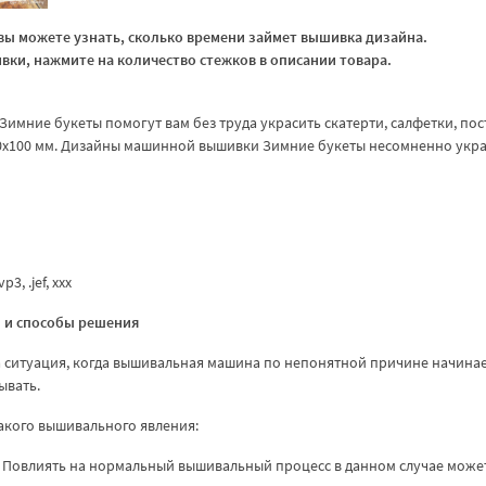
ы можете узнать, сколько времени займет вышивка дизайна.
ки, нажмите на количество стежков в описании товара.
имние букеты помогут вам без труда украсить скатерти, салфетки, по
00х100 мм. Дизайны машинной вышивки Зимние букеты несомненно укра
p3, .jef, ххх
 и способы решения
 ситуация, когда вышивальная машина по непонятной причине начина
ывать.
акого вышивального явления:
 Повлиять на нормальный вышивальный процесс в данном случае може