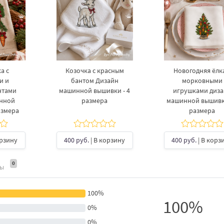
а с
Козочка с красным
Новогодняя ёлка
и и
бантом Дизайн
морковными
нтами
машинной вышивки - 4
игрушками диз
инной
размера
машинной вышивки
азмера
размера
орзину
400 руб.
| В корзину
400 руб.
| В корз
0
ты
100%
100%
0%
0%