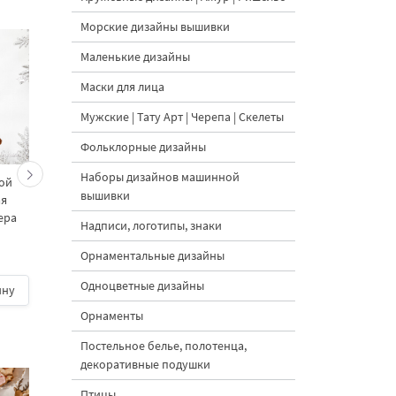
Морские дизайны вышивки
Маленькие дизайны
Маски для лица
Мужские | Тату Арт | Черепа | Скелеты
Фольклорные дизайны
Наборы дизайнов машинной
ой
Черная Синичка Дизайн
Черная Синица на
вышивки
ая
машинной вышивки - 3
веточке Дизайн
ера
размера
машинной вышивки -
Надписи, логотипы, знаки
размера
Орнаментальные дизайны
5
Одноцветные дизайны
ину
500 руб.
| В корзину
500 руб.
| В корзину
Орнаменты
Постельное белье, полотенца,
декоративные подушки
Птицы