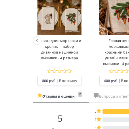
келетов —
Новогодние морковки и
Еловая ветк
 дизайнов
кролик — набор
морковкам
шивки в 3
дизайнов машинной
красными ба
рах
вышивки - 4 размера
дизайн маш
вышивки - 4 р
б.
| В
ину
800 руб.
| В корзину
400 руб.
| В к
2
Отзывы и оценки
Вопросы и отве
5
5
4
3