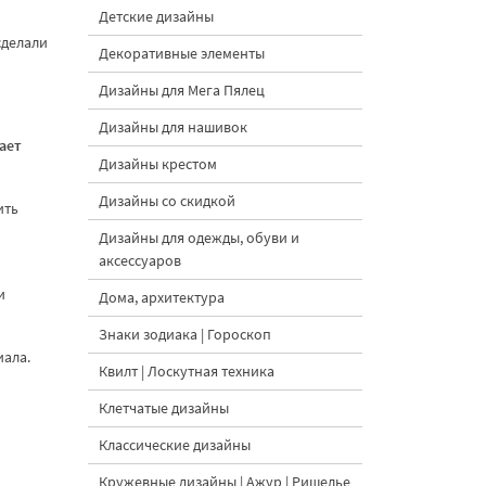
Детские дизайны
сделали
Декоративные элементы
Дизайны для Мега Пялец
Дизайны для нашивок
ает
Дизайны крестом
Дизайны со скидкой
ить
Дизайны для одежды, обуви и
аксессуаров
и
Дома, архитектура
Знаки зодиака | Гороскоп
иала.
Квилт | Лоскутная техника
Клетчатые дизайны
Классические дизайны
Кружевные дизайны | Ажур | Ришелье