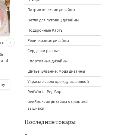
Патриотические дизайны
Петли для пуговиц дизайны
Подарочные Карты
Религиозные дизайны
 с
Кролик украшает ёлку
Новогодний зайчик 
морковками дизайн
морковными
Сердечки разные
айн
машинной вышивки - 3
подвесками на елк
 - 4
размера
дизайн машинной
Спортивные дизайны
вышивки - 3 размер
Шитье, Вязание, Мода дизайны
Украсьте свою одежду вышивкой
ину
500 руб.
| В корзину
500 руб.
| В корзину
RedWork - Ред Ворк
Якобинские дизайны машинной
вышивки
Последние товары