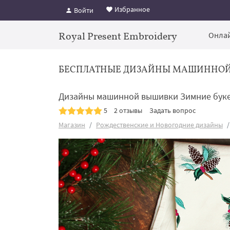
Избранное
Войти
Royal Present Embroidery
Онлай
БЕСПЛАТНЫЕ ДИЗАЙНЫ МАШИННО
Дизайны машинной вышивки Зимние букет
5
2 отзывы
Задать вопрос
Магазин
Рождественские и Новогодние дизайны