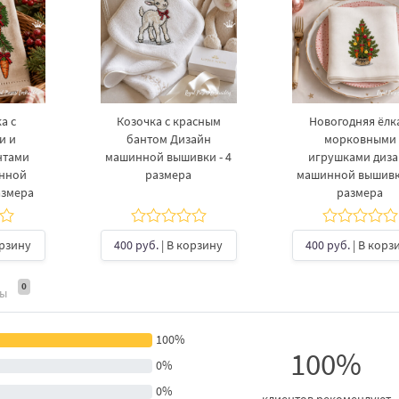
а с
Козочка с красным
Новогодняя ёлка
и и
бантом Дизайн
морковными
нтами
машинной вышивки - 4
игрушками диз
инной
размера
машинной вышивки
азмера
размера
орзину
400 руб.
| В корзину
400 руб.
| В корз
0
ты
100%
100%
0%
0%