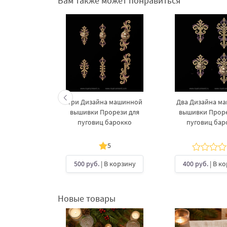
Вам также может понравиться
 машинной
Три Дизайна машинной
Два Дизайна м
орези для
вышивки Прорези для
вышивки Проре
барокко
пуговиц барокко
пуговиц бар
5
В корзину
500 руб.
| В корзину
400 руб.
| В к
Новые товары