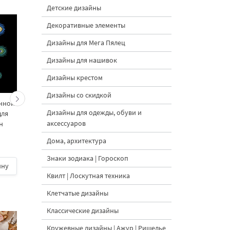
Детские дизайны
Декоративные элементы
Дизайны для Мега Пялец
Дизайны для нашивок
Дизайны крестом
Дизайны со скидкой
инной
Набор дизайнов
Набор дизайнов
Дизайны для одежды, обуви и
для
вышивки Петли для
вышивки Петли для
аксессуаров
н
пуговиц Золотой
пуговиц Павлин
Павлин
Дома, архитектура
5
Знаки зодиака | Гороскоп
ину
500 руб.
| В корзину
500 руб.
| В корзину
Квилт | Лоскутная техника
Клетчатые дизайны
Классические дизайны
Кружевные дизайны | Ажур | Ришелье