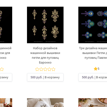
ашинной
Набор дизайнов
Три дизайна маш
зи для
машинной вышивки
вышивки Петли 
окко
петли для пуговиц
пуговиц Павли
Барокко
5
орзину
500 руб.
| В корзину
500 руб.
| В корз