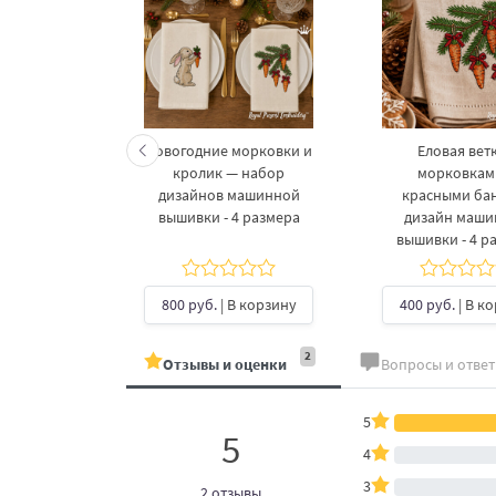
келетов —
Новогодние морковки и
Еловая ветк
 дизайнов
кролик — набор
морковкам
шивки в 3
дизайнов машинной
красными ба
рах
вышивки - 4 размера
дизайн маш
вышивки - 4 р
б.
| В
ину
800 руб.
| В корзину
400 руб.
| В к
2
Отзывы и оценки
Вопросы и отве
5
5
4
3
2 отзывы