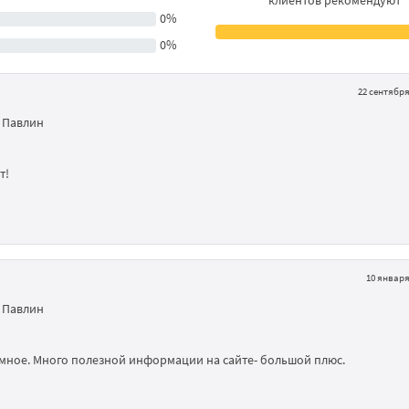
клиентов рекомендуют
0%
0%
22 сентября 
 Павлин
т!
10 января 
 Павлин
мное. Много полезной информации на сайте- большой плюс.