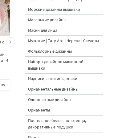
Морские дизайны вышивки
Маленькие дизайны
Маски для лица
Мужские | Тату Арт | Черепа | Скелеты
 с
Кролик украшает ёлку
Новогодний зайчик 
морковками дизайн
морковными
Фольклорные дизайны
айн
машинной вышивки - 3
подвесками на елк
 - 4
размера
дизайн машинной
Наборы дизайнов машинной
вышивки - 3 размер
вышивки
Надписи, логотипы, знаки
ину
500 руб.
| В корзину
500 руб.
| В корзину
Орнаментальные дизайны
Одноцветные дизайны
Орнаменты
Постельное белье, полотенца,
декоративные подушки
Птицы