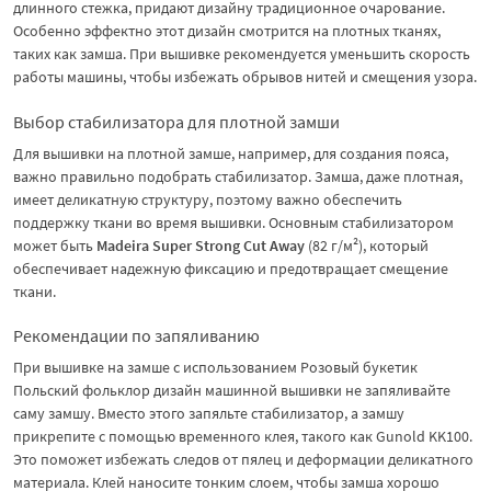
длинного стежка, придают дизайну традиционное очарование.
Особенно эффектно этот дизайн смотрится на плотных тканях,
таких как замша. При вышивке рекомендуется уменьшить скорость
работы машины, чтобы избежать обрывов нитей и смещения узора.
Выбор стабилизатора для плотной замши
Для вышивки на плотной замше, например, для создания пояса,
важно правильно подобрать стабилизатор. Замша, даже плотная,
имеет деликатную структуру, поэтому важно обеспечить
поддержку ткани во время вышивки. Основным стабилизатором
может быть
Madeira Super Strong Cut Away
(82 г/м²), который
обеспечивает надежную фиксацию и предотвращает смещение
ткани.
Рекомендации по запяливанию
При вышивке на замше с использованием Розовый букетик
Польский фольклор дизайн машинной вышивки не запяливайте
саму замшу. Вместо этого запяльте стабилизатор, а замшу
прикрепите с помощью временного клея, такого как Gunold KK100.
Это поможет избежать следов от пялец и деформации деликатного
материала. Клей наносите тонким слоем, чтобы замша хорошо