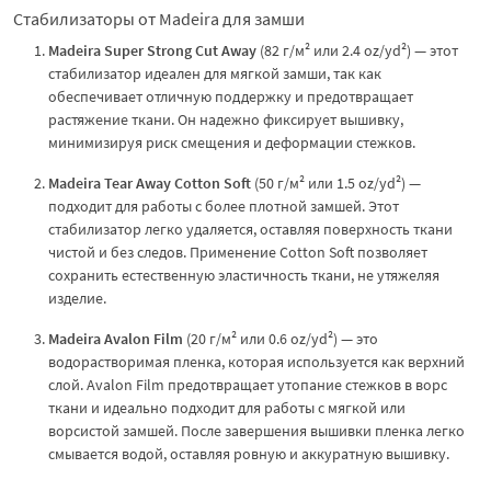
Стабилизаторы от Madeira для замши
Madeira Super Strong Cut Away
(82 г/м² или 2.4 oz/yd²) — этот
стабилизатор идеален для мягкой замши, так как
обеспечивает отличную поддержку и предотвращает
растяжение ткани. Он надежно фиксирует вышивку,
минимизируя риск смещения и деформации стежков.
Madeira Tear Away Cotton Soft
(50 г/м² или 1.5 oz/yd²) —
подходит для работы с более плотной замшей. Этот
стабилизатор легко удаляется, оставляя поверхность ткани
чистой и без следов. Применение Cotton Soft позволяет
сохранить естественную эластичность ткани, не утяжеляя
изделие.
Madeira Avalon Film
(20 г/м² или 0.6 oz/yd²) — это
водорастворимая пленка, которая используется как верхний
слой. Avalon Film предотвращает утопание стежков в ворс
ткани и идеально подходит для работы с мягкой или
ворсистой замшей. После завершения вышивки пленка легко
смывается водой, оставляя ровную и аккуратную вышивку.