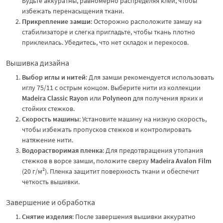
Будьте аккуратны, равномерно распределяя клей, чтобы
избежать перенасыщения ткани.
Прикрепление замши
: Осторожно расположите замшу на
стабилизаторе и слегка пригладьте, чтобы ткань плотно
приклеилась. Убедитесь, что нет складок и перекосов.
Вышивка дизайна
Выбор иглы и нитей
: Для замши рекомендуется использовать
иглу 75/11 с острым концом. Выберите нити из коллекции
Madeira Classic Rayon
или
Polyneon
для получения ярких и
стойких стежков.
Скорость машины
: Установите машину на низкую скорость,
чтобы избежать пропусков стежков и контролировать
натяжение нити.
Водорастворимая пленка
: Для предотвращения утопания
стежков в ворсе замши, положите сверху
Madeira Avalon Film
(20 г/м²). Пленка защитит поверхность ткани и обеспечит
четкость вышивки.
Завершение и обработка
Снятие изделия
: После завершения вышивки аккуратно