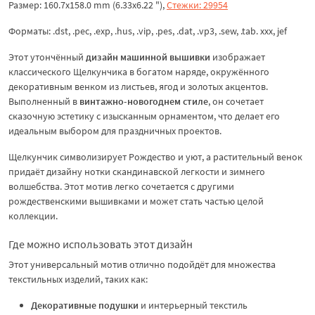
Размер: 160.7x158.0 mm (6.33x6.22 "),
Стежки: 29954
Форматы: .dst, .pec, .exp, .hus, .vip, .pes, .dat, .vp3, .sew, .tab. xxx, jef
Этот утончённый
дизайн машинной вышивки
изображает
классического Щелкунчика в богатом наряде, окружённого
декоративным венком из листьев, ягод и золотых акцентов.
Выполненный в
винтажно-новогоднем стиле
, он сочетает
сказочную эстетику с изысканным орнаментом, что делает его
идеальным выбором для праздничных проектов.
Щелкунчик символизирует Рождество и уют, а растительный венок
придаёт дизайну нотки скандинавской легкости и зимнего
волшебства. Этот мотив легко сочетается с другими
рождественскими вышивками и может стать частью целой
коллекции.
Где можно использовать этот дизайн
Этот универсальный мотив отлично подойдёт для множества
текстильных изделий, таких как:
Декоративные подушки
и интерьерный текстиль