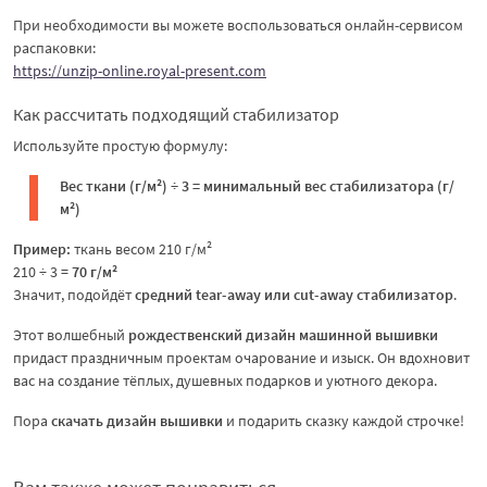
При необходимости вы можете воспользоваться онлайн-сервисом
распаковки:
https://unzip-online.royal-present.com
Как рассчитать подходящий стабилизатор
Используйте простую формулу:
Вес ткани (г/м²) ÷ 3 = минимальный вес стабилизатора (г/
м²)
Пример:
ткань весом 210 г/м²
210 ÷ 3 =
70 г/м²
Значит, подойдёт
средний tear-away или cut-away стабилизатор
.
Этот волшебный
рождественский дизайн машинной вышивки
придаст праздничным проектам очарование и изыск. Он вдохновит
вас на создание тёплых, душевных подарков и уютного декора.
Пора
скачать дизайн вышивки
и подарить сказку каждой строчке!