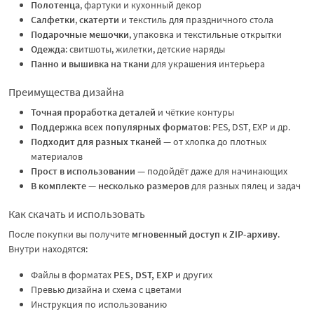
Полотенца
, фартуки и кухонный декор
Салфетки
,
скатерти
и текстиль для праздничного стола
Подарочные мешочки
, упаковка и текстильные открытки
Одежда
: свитшоты, жилетки, детские наряды
Панно и вышивка на ткани
для украшения интерьера
Преимущества дизайна
Точная проработка деталей
и чёткие контуры
Поддержка всех популярных форматов
: PES, DST, EXP и др.
Подходит для разных тканей
— от хлопка до плотных
материалов
Прост в использовании
— подойдёт даже для начинающих
В комплекте — несколько размеров
для разных пялец и задач
Как скачать и использовать
После покупки вы получите
мгновенный доступ к ZIP-архиву
.
Внутри находятся:
Файлы в форматах
PES, DST, EXP
и других
Превью дизайна и схема с цветами
Инструкция по использованию