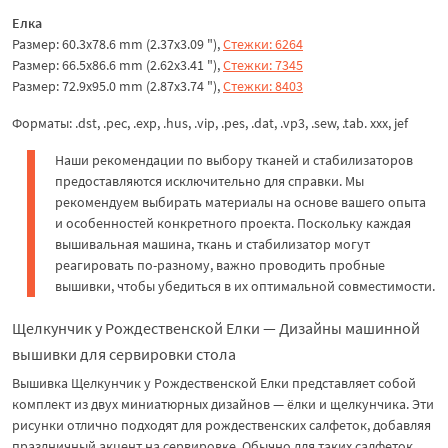
Елка
Размер: 60.3x78.6 mm (2.37x3.09 "),
Стежки: 6264
Размер: 66.5x86.6 mm (2.62x3.41 "),
Стежки: 7345
Размер: 72.9x95.0 mm (2.87x3.74 "),
Стежки: 8403
Форматы: .dst, .pec, .exp, .hus, .vip, .pes, .dat, .vp3, .sew, .tab. xxx, jef
Наши рекомендации по выбору тканей и стабилизаторов
предоставляются исключительно для справки. Мы
рекомендуем выбирать материалы на основе вашего опыта
и особенностей конкретного проекта. Поскольку каждая
вышивальная машина, ткань и стабилизатор могут
реагировать по-разному, важно проводить пробные
вышивки, чтобы убедиться в их оптимальной совместимости.
Щелкунчик у Рождественской Елки — Дизайны машинной
вышивки для сервировки стола
Вышивка Щелкунчик у Рождественской Елки представляет собой
комплект из двух миниатюрных дизайнов — ёлки и щелкунчика. Эти
рисунки отлично подходят для рождественских салфеток, добавляя
праздничный акцент на сервировке. Обычно для таких салфеток