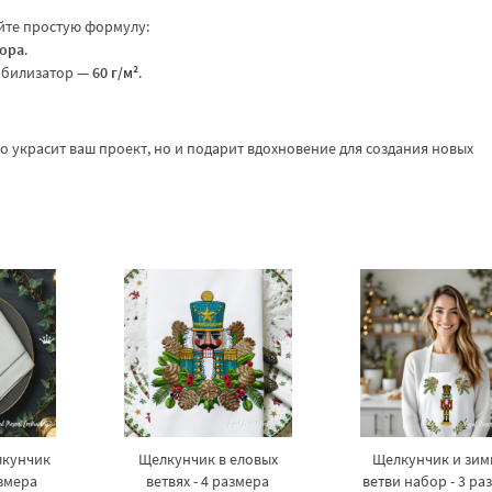
йте простую формулу:
тора
.
табилизатор —
60 г/м²
.
 украсит ваш проект, но и подарит вдохновение для создания новых
лкунчик
Щелкунчик в еловых
Щелкунчик и зим
азмера
ветвях - 4 размера
ветви набор - 3 ра