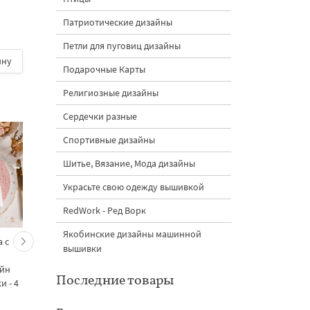
4 размера
Патриотические дизайны
Петли для пуговиц дизайны
ину
400 руб.
| В корзину
500 руб.
| В корзину
Подарочные Карты
Религиозные дизайны
Сердечки разные
Спортивные дизайны
Шитье, Вязание, Мода дизайны
Украсьте свою одежду вышивкой
RedWork - Ред Ворк
Якобинские дизайны машинной
 с
Кролик украшает ёлку
Новогодний зайчик 
вышивки
морковками дизайн
морковными
айн
машинной вышивки - 3
подвесками на елк
Последние товары
 - 4
размера
дизайн машинной
вышивки - 3 размер