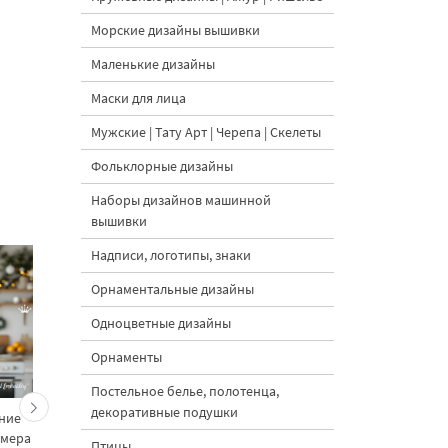
Морские дизайны вышивки
Маленькие дизайны
Маски для лица
Мужские | Тату Арт | Черепа | Скелеты
Фольклорные дизайны
Наборы дизайнов машинной
вышивки
Надписи, логотипы, знаки
Орнаментальные дизайны
Одноцветные дизайны
Орнаменты
Постельное белье, полотенца,
декоративные подушки
ние
Королевский
Новогодние Мари и
змера
Щелкунчик маленький -
Щелкунчик - 4 разме
Птицы