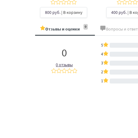
б.
| В
ину
800 руб.
| В корзину
400 руб.
| В к
0
Отзывы и оценки
Вопросы и отве
5
0
4
3
0 отзывы
2
1