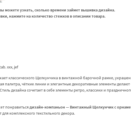
ы можете узнать, сколько времени займет вышивка дизайна.
ки, нажмите на количество стежков в описании товара.
tab. xxx, jef
ает классического Щелкунчика в винтажной барочной рамке, украше
ая палитра, чёткие линии и элегантные декоративные элементы делают 
иль дизайна сочетает в себе элементы ретро, классики и праздничног
жет понравиться
дизайн-компаньон — Винтажный Щелкунчик с орнаме
т для комплексного текстильного декора.