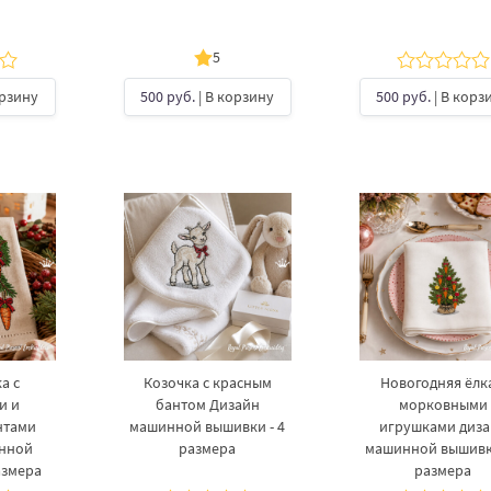
5
орзину
500 руб.
| В корзину
500 руб.
| В корз
а с
Козочка с красным
Новогодняя ёлка
и и
бантом Дизайн
морковными
нтами
машинной вышивки - 4
игрушками диз
инной
размера
машинной вышивки
азмера
размера