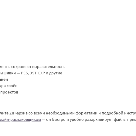
менты сохраняют выразительность
вышивки
— PES, DST, EXP и другие
аней
ура слоёв
х проектов
учите ZIP-архив со всеми необходимыми форматами и подробной инстр
лайн-распаковщиком
— он быстро и удобно разархивирует файлы пря