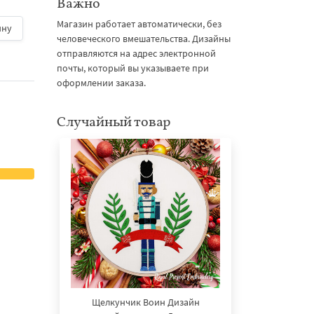
Важно
Магазин работает автоматически, без
ину
500 руб.
| В корзину
500 руб.
| В корзину
человеческого вмешательства. Дизайны
отправляются на адрес электронной
почты, который вы указываете при
оформлении заказа.
Случайный товар
Щелкунчик Воин Дизайн