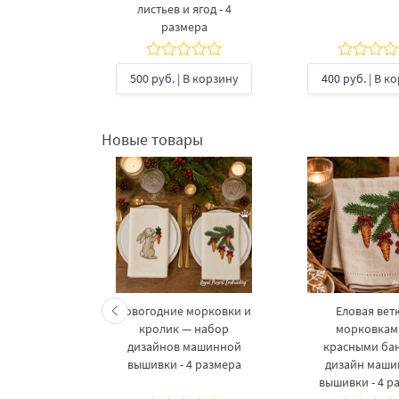
4 размера
листьев и ягод - 4
размера
В корзину
500 руб.
| В корзину
400 руб.
| В к
Новые товары
келетов —
Новогодние морковки и
Еловая ветк
 дизайнов
кролик — набор
морковкам
шивки в 3
дизайнов машинной
красными ба
рах
вышивки - 4 размера
дизайн маш
вышивки - 4 р