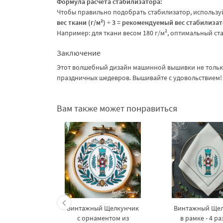
Формула расчета стабилизатора:
Чтобы правильно подобрать стабилизатор, использу
вес ткани (г/м²) ÷ 3 = рекомендуемый вес стабилиза
Например: для ткани весом 180 г/м², оптимальный с
Заключение
Этот волшебный дизайн машинной вышивки не только
праздничных шедевров. Вышивайте с удовольствием!
Вам также может понравиться
стражник
Винтажный Щелкунчик
Винтажный Ще
 машинной
с орнаментом из
в рамке - 4 р