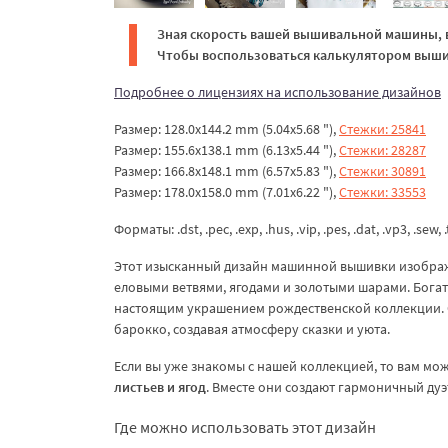
Зная скорость вашей вышивальной машины, в
Чтобы воспользоваться калькулятором вышив
Подробнее о лицензиях на использование дизайнов
Размер: 128.0x144.2 mm (5.04x5.68 "),
Стежки: 25841
Размер: 155.6x138.1 mm (6.13x5.44 "),
Стежки: 28287
Размер: 166.8x148.1 mm (6.57x5.83 "),
Стежки: 30891
Размер: 178.0x158.0 mm (7.01x6.22 "),
Стежки: 33553
Форматы: .dst, .pec, .exp, .hus, .vip, .pes, .dat, .vp3, .sew, .
Этот изысканный дизайн машинной вышивки изображ
еловыми ветвями, ягодами и золотыми шарами. Богат
настоящим украшением рождественской коллекции. Ст
барокко, создавая атмосферу сказки и уюта.
Если вы уже знакомы с нашей коллекцией, то вам мо
листьев и ягод
. Вместе они создают гармоничный дуэ
Где можно использовать этот дизайн