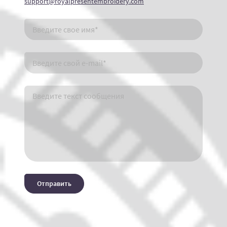
support@royalpresentembroidery.com
Отправить