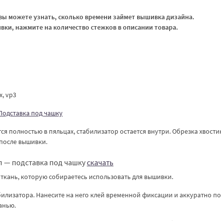
ы можете узнать, сколько времени займет вышивка дизайна.
ки, нажмите на количество стежков в описании товара.
xx, vp3
Подставка под чашку
я полностью в пяльцах, стабилизатор остается внутри. Обрезка хвости
 после вышивки.
л — подставка под чашку
скачать
ткань, которую собираетесь использовать для вышивки.
билизатора. Нанесите на него клей временной фиксации и аккуратно п
анью.