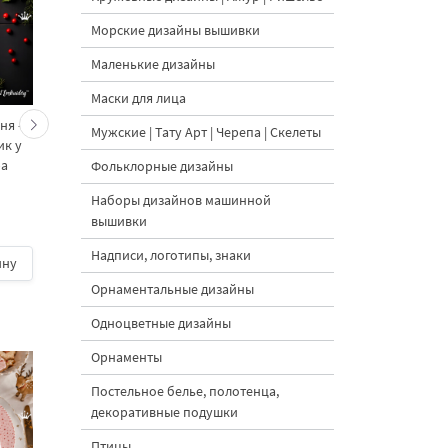
Морские дизайны вышивки
Маленькие дизайны
Маски для лица
ня -
Новогодние морковки и
Еловая ветка с
Мужские | Тату Арт | Черепа | Скелеты
ик у
кролик — набор
морковками и
ра
дизайнов машинной
красными бантами
Фольклорные дизайны
вышивки - 4 размера
дизайн машинной
Наборы дизайнов машинной
вышивки - 4 размер
вышивки
Надписи, логотипы, знаки
ину
800 руб.
| В корзину
400 руб.
| В корзину
Орнаментальные дизайны
Одноцветные дизайны
Орнаменты
Постельное белье, полотенца,
декоративные подушки
Птицы