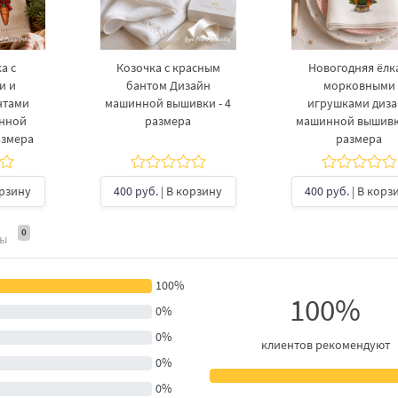
а с
Козочка с красным
Новогодняя ёлка
и и
бантом Дизайн
морковными
нтами
машинной вышивки - 4
игрушками диз
инной
размера
машинной вышивки
азмера
размера
орзину
400 руб.
| В корзину
400 руб.
| В корз
0
ты
100%
100%
0%
0%
клиентов рекомендуют
0%
0%