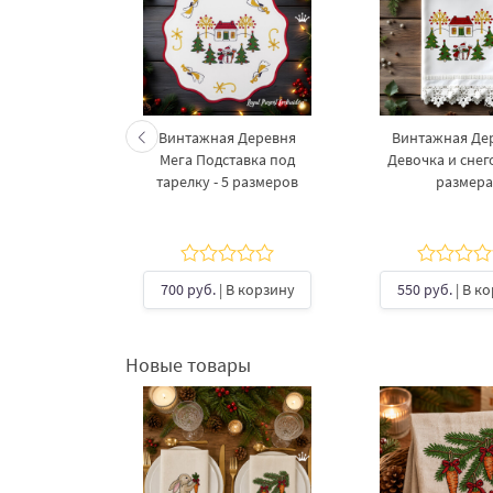
енский
Винтажная Деревня
Винтажная Дер
3 размера
Мега Подставка под
Девочка и снего
тарелку​ - 5 размеров
размера
В корзину
700 руб.
| В корзину
550 руб.
| В к
Новые товары