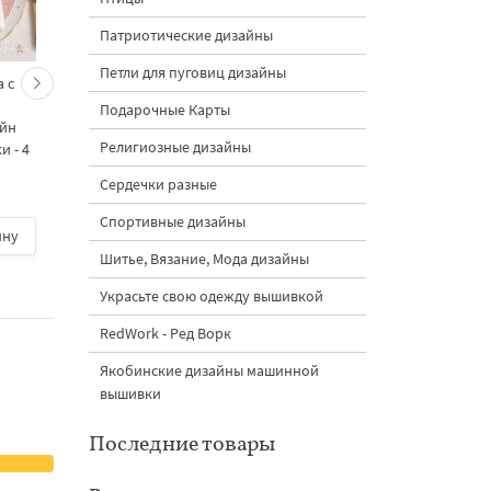
Патриотические дизайны
Петли для пуговиц дизайны
 с
Кролик украшает ёлку
Новогодний зайчик 
морковками дизайн
морковными
Подарочные Карты
айн
машинной вышивки - 3
подвесками на елк
Религиозные дизайны
 - 4
размера
дизайн машинной
вышивки - 3 размер
Сердечки разные
Спортивные дизайны
ину
500 руб.
| В корзину
500 руб.
| В корзину
Шитье, Вязание, Мода дизайны
Украсьте свою одежду вышивкой
RedWork - Ред Ворк
Якобинские дизайны машинной
вышивки
Последние товары