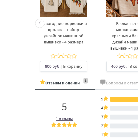
келетов —
Новогодние морковки и
Еловая ветк
 дизайнов
кролик — набор
морковкам
шивки в 3
дизайнов машинной
красными ба
рах
вышивки - 4 размера
дизайн маш
вышивки - 4 р
б.
| В
ину
800 руб.
| В корзину
400 руб.
| В к
1
Отзывы и оценки
Вопросы и отве
5
5
4
3
1 отзывы
2
1