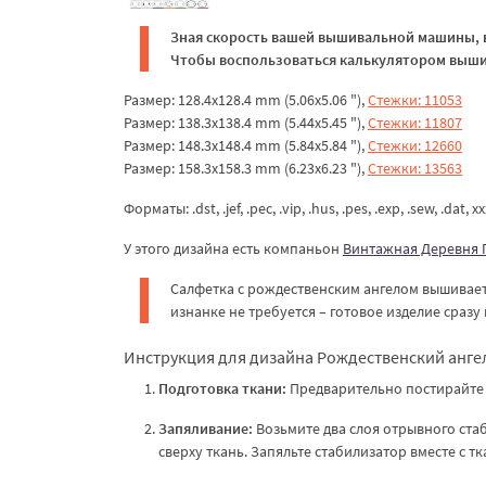
Зная скорость вашей вышивальной машины, в
Чтобы воспользоваться калькулятором вышив
Размер: 128.4x128.4 mm (5.06x5.06 "),
Стежки: 11053
Размер: 138.3x138.4 mm (5.44x5.45 "),
Стежки: 11807
Размер: 148.3x148.4 mm (5.84x5.84 "),
Стежки: 12660
Размер: 158.3x158.3 mm (6.23x6.23 "),
Стежки: 13563
Форматы: .dst, .jef, .pec, .vip, .hus, .pes, .exp, .sew, .dat, x
У этого дизайна есть компаньон
Винтажная Деревня 
Салфетка с рождественским ангелом вышиваетс
изнанке не требуется – готовое изделие сразу
Инструкция для дизайна Рождественский анге
Подготовка ткани:
Предварительно постирайте 
Запяливание:
Возьмите два слоя отрывного ста
сверху ткань. Запяльте стабилизатор вместе с тк