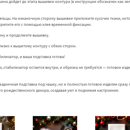
шина дойдет до этапа вышивки контура (в инструкции обозначен как зе
яльцы. На изнаночную сторону вышивки приложите кусочек ткани, кот
крепите его с помощью клея временной фиксации.
ину и продолжите вышивку.
изко к вышитому контуру с обеих сторон.
илизатор, и ваша подставка готова!
, стабилизатор остается внутри, и обрезка не требуется — готовое изд
аздничная подставка под чашку, но и полностью готовое изделие сразу 
о рождественского декора, создавая уют и поднимая настроение.