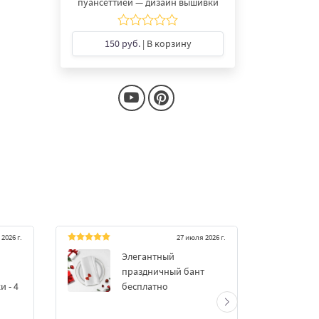
пуансеттией — дизайн вышивки
150 руб.
| В корзину
2026 г.
27 июля 2026 г.
Элегантный
Красный
праздничный бант
размер
 - 4
бесплатно
***@***.***