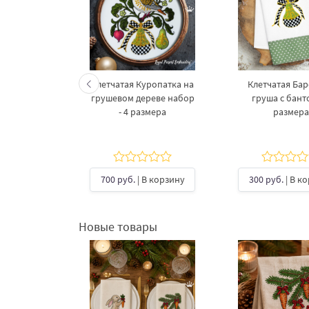
 барочной
Клетчатая Куропатка на
Клетчатая Ба
еловыми
грушевом дереве набор
груша с банто
4 размера
- 4 размера
размера
В корзину
700 руб.
| В корзину
300 руб.
| В к
Новые товары