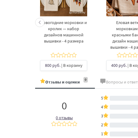
келетов —
Новогодние морковки и
Еловая ветк
 дизайнов
кролик — набор
морковкам
шивки в 3
дизайнов машинной
красными ба
рах
вышивки - 4 размера
дизайн маш
вышивки - 4 р
б.
| В
ину
800 руб.
| В корзину
400 руб.
| В к
0
Отзывы и оценки
Вопросы и отве
5
0
4
3
0 отзывы
2
1