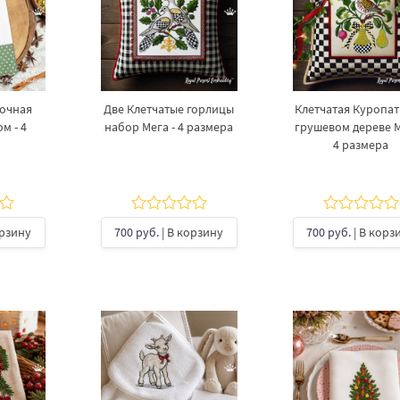
рочная
Две Клетчатые горлицы
Клетчатая Куропат
м - 4
набор Мега - 4 размера
грушевом дереве М
4 размера
орзину
700 руб.
| В корзину
700 руб.
| В корз