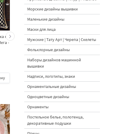
Морские дизайны вышивки
Маленькие дизайны
Маски для лица
ка на
Две Клетчатые горлицы
Новогодний Клетчат
Мужские | Тату Арт | Черепа | Скелеты
ега -
набор - 4 размера
Петух набор большой 
размера
Фольклорные дизайны
Наборы дизайнов машинной
вышивки
5
Надписи, логотипы, знаки
ину
700 руб.
| В корзину
700 руб.
| В корзину
Орнаментальные дизайны
Одноцветные дизайны
Орнаменты
Постельное белье, полотенца,
декоративные подушки
Птицы