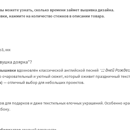
ы можете узнать, сколько времени займет вышивка дизайна.
ки, нажмите на количество стежков в описании товара.
vp3, xxx
евушка доярка"?
 вышивки
вдохновлён классической английской песней
"12 дней Рожде
 Это очаровательный и уютный сюжет, который оживит праздничный текст
а)
— отличный выбор для небольших проектов.
ков для подарков и даже текстильных елочных украшений. Особенно кр
сбоку.
абилизатор
средней плотности.