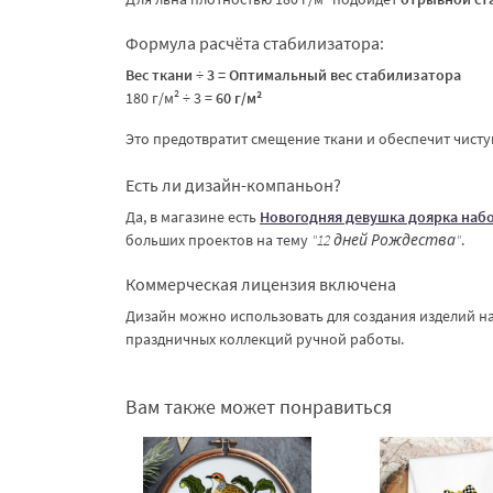
Формула расчёта стабилизатора:
Вес ткани ÷ 3 = Оптимальный вес стабилизатора
180 г/м² ÷ 3 =
60 г/м²
Это предотвратит смещение ткани и обеспечит чист
Есть ли дизайн-компаньон?
Да, в магазине есть
Новогодняя девушка доярка наб
больших проектов на тему
"12 дней Рождества"
.
Коммерческая лицензия включена
Дизайн можно использовать для создания изделий на
праздничных коллекций ручной работы.
Вам также может понравиться