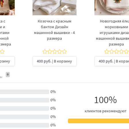
а с
Козочка с красным
Новогодняя ёлка
и и
бантом Дизайн
морковными
нтами
машинной вышивки - 4
игрушками диз
инной
размера
машинной вышивки
азмера
размера
орзину
400 руб.
| В корзину
400 руб.
| В корз
0
ты
0%
100%
0%
0%
клиентов рекомендуют
0%
0%