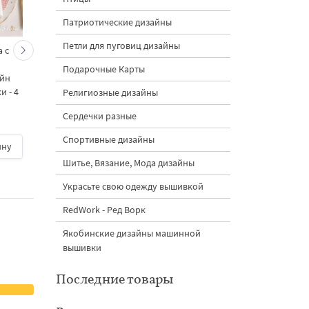
Патриотические дизайны
Петли для пуговиц дизайны
 с
Кролик украшает ёлку
Новогодний зайчик 
морковками дизайн
морковными
Подарочные Карты
айн
машинной вышивки - 3
подвесками на елк
 - 4
размера
дизайн машинной
Религиозные дизайны
вышивки - 3 размер
Сердечки разные
Спортивные дизайны
ину
500 руб.
| В корзину
500 руб.
| В корзину
Шитье, Вязание, Мода дизайны
Украсьте свою одежду вышивкой
RedWork - Ред Ворк
Якобинские дизайны машинной
вышивки
Последние товары