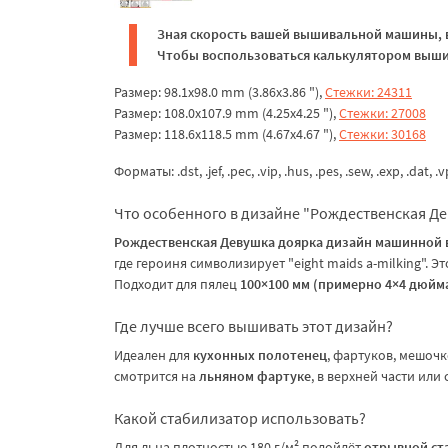
Зная скорость вашей вышивальной машины, в
Чтобы воспользоваться калькулятором вышив
Размер: 98.1x98.0 mm (3.86x3.86 "),
Стежки: 24311
Размер: 108.0x107.9 mm (4.25x4.25 "),
Стежки: 27008
Размер: 118.6x118.5 mm (4.67x4.67 "),
Стежки: 30168
Форматы: .dst, .jef, .pec, .vip, .hus, .pes, .sew, .exp, .dat, .
Что особенного в дизайне "Рождественская Д
Рождественская Девушка доярка дизайн машинной
где героиня символизирует "eight maids a-milking".
Подходит для пялец
100×100 мм (примерно 4×4 дюйм
Где лучше всего вышивать этот дизайн?
Идеален для
кухонных полотенец
, фартуков, мешоч
смотрится на
льняном фартуке
, в верхней части или 
Какой стабилизатор использовать?
Для льна плотностью 180 г/м² подойдёт
отрывной ст