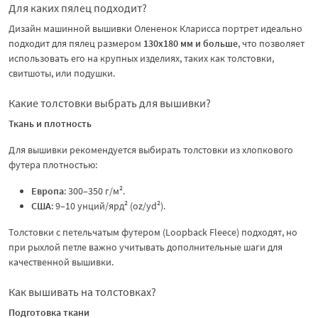
Для каких пялец подходит?
Дизайн машинной вышивки Олененок Кларисса портрет идеально
подходит для пялец размером
130х180 мм и больше
, что позволяет
использовать его на крупных изделиях, таких как толстовки,
свитшоты, или подушки.
Какие толстовки выбрать для вышивки?
Ткань и плотность
Для вышивки рекомендуется выбирать толстовки из хлопкового
футера плотностью:
Европа
: 300–350 г/м².
США
: 9–10 унций/ярд² (oz/yd²).
Толстовки с петельчатым футером (Loopback Fleece) подходят, но
при рыхлой петле важно учитывать дополнительные шаги для
качественной вышивки.
Как вышивать на толстовках?
Подготовка ткани