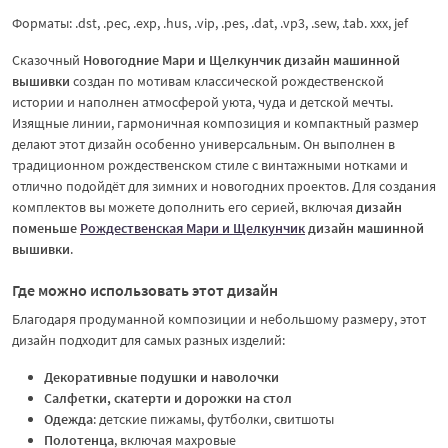
Форматы: .dst, .pec, .exp, .hus, .vip, .pes, .dat, .vp3, .sew, .tab. xxx, jef
Сказочный
Новогодние Мари и Щелкунчик дизайн машинной
вышивки
создан по мотивам классической рождественской
истории и наполнен атмосферой уюта, чуда и детской мечты.
Изящные линии, гармоничная композиция и компактный размер
делают этот дизайн особенно универсальным. Он выполнен в
традиционном рождественском стиле с винтажными нотками и
отлично подойдёт для зимних и новогодних проектов. Для создания
комплектов вы можете дополнить его серией, включая
дизайн
поменьше
Рождественская Мари и Щелкунчик
дизайн машинной
вышивки
.
Где можно использовать этот дизайн
Благодаря продуманной композиции и небольшому размеру, этот
дизайн подходит для самых разных изделий:
Декоративные подушки и наволочки
Салфетки, скатерти и дорожки на стол
Одежда
: детские пижамы, футболки, свитшоты
Полотенца
, включая махровые