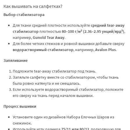
Как вышивать на салфетках?
Выбор стабилизатора
Для ткани средней плотности используйте
средний tear-away
стабилизатор
плотностью
80–100 г/м² (2.36–2.95 унций/ярд²)
,
например,
Gunold Tear Away
.
Для более четких стежков и ровной вышивки добавьте сверху
водорастворимый стабилизатор
, например,
Avalon Plus
.
Запяливание
Подложите tear-away стабилизатор под ткань.
Запяльте салфетку вместе со стабилизатором, чтобы ткань
была ровно натянута и не смещалась.
Если используете водорастворимый стабилизатор, положите
его сверху на ткань перед началом вышивки.
Процесс вышивки
Установите один из дизайнов Набора Елочных Шаров из
снежинок.
Используйте иглу размера
75/11 или 80/12
, подходящую для