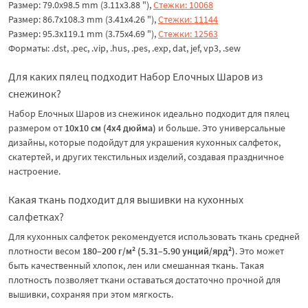
Размер: 79.0x98.5 mm (3.11x3.88 "),
Стежки: 10068
Размер: 86.7x108.3 mm (3.41x4.26 "),
Стежки: 11144
Размер: 95.3x119.1 mm (3.75x4.69 "),
Стежки: 12563
Форматы: .dst, .pec, .vip, .hus, .pes, .exp, dat, jef, vp3, .sew
Для каких пялец подходит Набор Елочных Шаров из
снежинок?
Набор Елочных Шаров из снежинок идеально подходит для пялец
размером от
10х10 см (4x4 дюйма)
и больше. Это универсальные
дизайны, которые подойдут для украшения кухонных салфеток,
скатертей, и других текстильных изделий, создавая праздничное
настроение.
Какая ткань подходит для вышивки на кухонных
салфетках?
Для кухонных салфеток рекомендуется использовать ткань средней
плотности весом
180–200 г/м² (5.31–5.90 унций/ярд²)
. Это может
быть качественный хлопок, лен или смешанная ткань. Такая
плотность позволяет ткани оставаться достаточно прочной для
вышивки, сохраняя при этом мягкость.