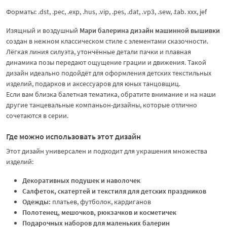
Форматы: .dst, .pec, .exp, .hus, .vip, .pes, .dat, .vp3, .sew, .tab. xxx, jef
Изящный и воздушный
Мари балерина дизайн машинной вышивки
создан в нежном классическом стиле с элементами сказочности.
Лёгкая линия силуэта, утончённые детали пачки и плавная
динамика позы передают ощущение грации и движения. Такой
дизайн идеально подойдёт для оформления детских текстильных
изделий, подарков и аксессуаров для юных танцовщиц.
Если вам близка балетная тематика, обратите внимание и на наши
другие танцевальные компаньон-дизайны, которые отлично
сочетаются в серии.
Где можно использовать этот дизайн
Этот дизайн универсален и подходит для украшения множества
изделий:
Декоративных подушек и наволочек
Салфеток, скатертей и текстиля для детских праздников
Одежды:
платьев, футболок, кардиганов
Полотенец, мешочков, рюкзачков и косметичек
Подарочных наборов для маленьких балерин