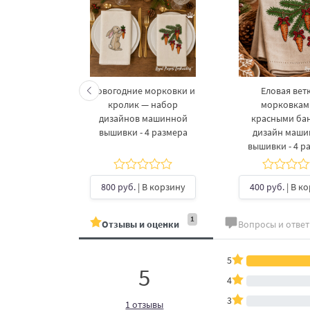
келетов —
Новогодние морковки и
Еловая ветк
 дизайнов
кролик — набор
морковкам
шивки в 3
дизайнов машинной
красными ба
рах
вышивки - 4 размера
дизайн маш
вышивки - 4 р
б.
| В
ину
800 руб.
| В корзину
400 руб.
| В к
1
Отзывы и оценки
Вопросы и отве
5
5
4
3
1 отзывы