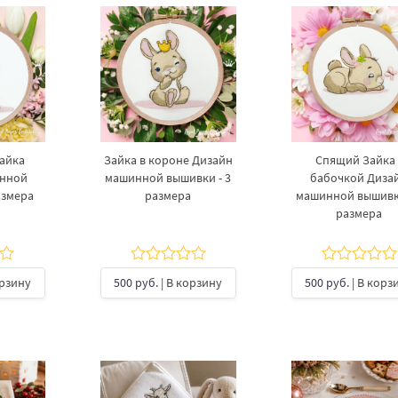
айка
Зайка в короне Дизайн
Спящий Зайка 
инной
машинной вышивки - 3
бабочкой Диза
азмера
размера
машинной вышивки
размера
орзину
500 руб.
| В корзину
500 руб.
| В корз