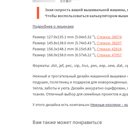
Зная скорость вашей вышивальной машины, в
Чтобы воспользоваться калькулятором вышив
Подробнее о лицензии
Размер: 127.9x135.1 mm (5.04x5.32 "),
Стежки: 34074
Размер: 145.8x138.0 mm (5.74x5.43 "),
Стежки: 38207
Размер: 156.3x148.1 mm (6.15x5.83 "),
Стежки: 42616
Размер: 166.9x158.0 mm (6.57x6.22 "),
Стежки: 47057
Форматы: .dst, .jef, .pec, .vip, .hus, .pes, .exp, .sew, .dat, .
Нежный и трогательный дизайн машинной вышивки «М
подушек, полотенец и подарков для новорождённых.
тепла, заботы и уюта. Дизайн аккуратно оцифрован, л
тканях. Отличный выбор для семейных проектов и д
У этого дизайна есть компаньон
Нежные кролики – м
Вам также может понравиться