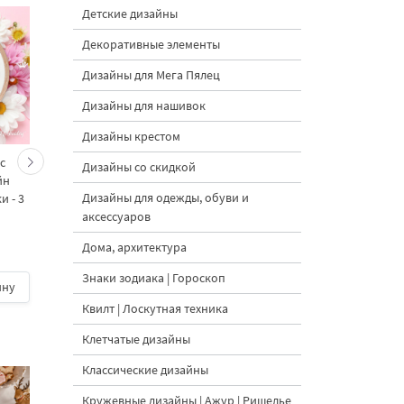
Детские дизайны
Декоративные элементы
Дизайны для Мега Пялец
Дизайны для нашивок
Дизайны крестом
с
Кролики – мама и
Кролик Мама и
Дизайны со скидкой
йн
малыш большой - 4
Крольчата - 4 разме
Дизайны для одежды, обуви и
 - 3
размера
аксессуаров
Дома, архитектура
Знаки зодиака | Гороскоп
ину
600 руб.
| В корзину
500 руб.
| В корзину
Квилт | Лоскутная техника
Клетчатые дизайны
Классические дизайны
Кружевные дизайны | Ажур | Ришелье