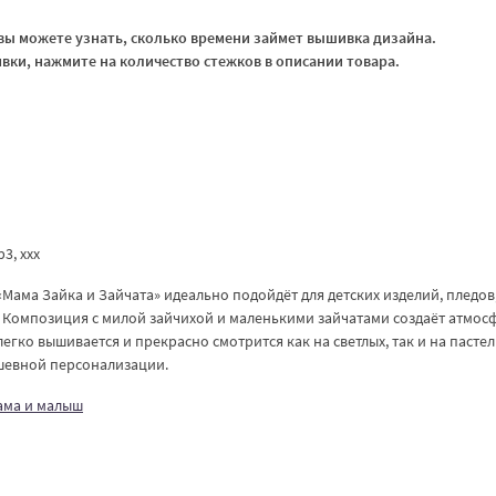
ы можете узнать, сколько времени займет вышивка дизайна.
ки, нажмите на количество стежков в описании товара.
vp3, ххх
ама Зайка и Зайчата» идеально подойдёт для детских изделий, пледов
 Композиция с милой зайчихой и маленькими зайчатами создаёт атмос
егко вышивается и прекрасно смотрится как на светлых, так и на пасте
ушевной персонализации.
ама и малыш