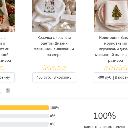
а с
Козочка с красным
Новогодняя ёлка
и и
бантом Дизайн
морковными
нтами
машинной вышивки - 4
игрушками диз
инной
размера
машинной вышивки
азмера
размера
орзину
400 руб.
| В корзину
400 руб.
| В корз
0
ты
100%
100%
0%
0%
клиентов рекомендуют