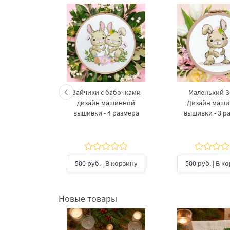
 и малыш в
Зайчики с бабочками
Маленький З
 размера
дизайн машинной
Дизайн маш
вышивки - 4 размера
вышивки - 3 р
В корзину
500 руб.
| В корзину
500 руб.
| В к
Новые товары