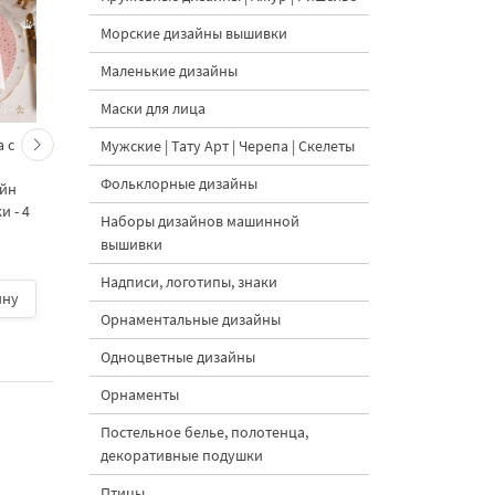
Морские дизайны вышивки
Маленькие дизайны
Маски для лица
 с
Кролик украшает ёлку
Новогодний зайчик 
Мужские | Тату Арт | Черепа | Скелеты
морковками дизайн
морковными
Фольклорные дизайны
айн
машинной вышивки - 3
подвесками на елк
 - 4
размера
дизайн машинной
Наборы дизайнов машинной
вышивки - 3 размер
вышивки
Надписи, логотипы, знаки
ину
500 руб.
| В корзину
500 руб.
| В корзину
Орнаментальные дизайны
Одноцветные дизайны
Орнаменты
Постельное белье, полотенца,
декоративные подушки
Птицы