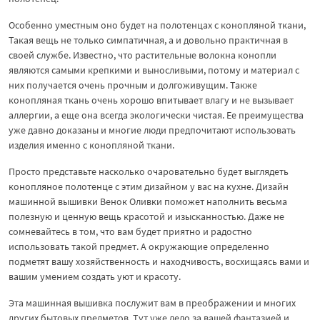
Особенно уместным оно будет на полотенцах с конопляной ткани,
Такая вещь не только симпатичная, а и довольно практичная в
своей службе. Известно, что растительные волокна конопли
являются самыми крепкими и выносливыми, потому и материал с
них получается очень прочным и долгоживущим. Также
конопляная ткань очень хорошо впитывает влагу и не вызывает
аллергии, а еще она всегда экологически чистая. Ее преимущества
уже давно доказаны и многие люди предпочитают использовать
изделия именно с конопляной ткани.
Просто представьте насколько очаровательно будет выглядеть
конопляное полотенце с этим дизайном у вас на кухне. Дизайн
машинной вышивки Венок Оливки поможет наполнить весьма
полезную и ценную вещь красотой и изысканностью. Даже не
сомневайтесь в том, что вам будет приятно и радостно
использовать такой предмет. А окружающие определенно
подметят вашу хозяйственность и находчивость, восхищаясь вами и
вашим умением создать уют и красоту.
Эта машинная вышивка послужит вам в преображении и многих
других бытовых предметов. Тут уже дело за вашей фантазией и