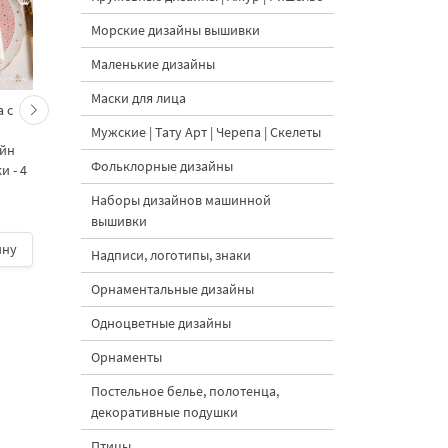
Морские дизайны вышивки
Маленькие дизайны
Маски для лица
 с
Кролик украшает ёлку
Новогодний зайчик 
морковками дизайн
морковными
Мужские | Тату Арт | Черепа | Скелеты
айн
машинной вышивки - 3
подвесками на елк
Фольклорные дизайны
 - 4
размера
дизайн машинной
вышивки - 3 размер
Наборы дизайнов машинной
вышивки
ину
500 руб.
| В корзину
500 руб.
| В корзину
Надписи, логотипы, знаки
Орнаментальные дизайны
Одноцветные дизайны
Орнаменты
Постельное белье, полотенца,
декоративные подушки
Птицы