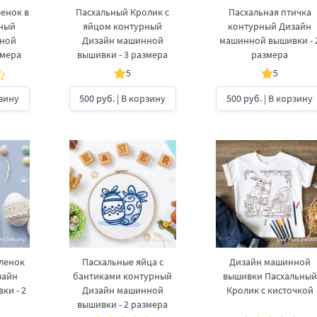
енок в
Пасхальный Кролик с
Пасхальная птичка
рный
яйцом контурный
контурный Дизайн
нной
Дизайн машинной
машинной вышивки - 
змера
вышивки - 3 размера
размера
5
5
рзину
500 руб.
| В корзину
500 руб.
| В корзину
ленок
Пасхальные яйца с
Дизайн машинной
зайн
бантиками контурный
вышивки Пасхальный
ки - 2
Дизайн машинной
Кролик с кисточкой
вышивки - 2 размера