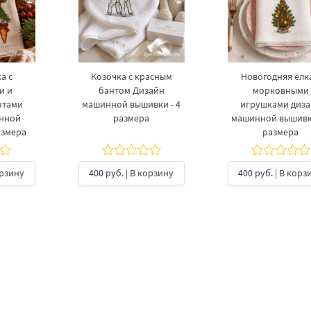
а с
Козочка с красным
Новогодняя ёлка
и и
бантом Дизайн
морковными
нтами
машинной вышивки - 4
игрушками диз
инной
размера
машинной вышивки
азмера
размера
орзину
400 руб.
| В корзину
400 руб.
| В корз