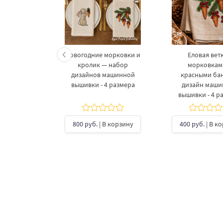
келетов —
Новогодние морковки и
Еловая ветк
 дизайнов
кролик — набор
морковкам
шивки в 3
дизайнов машинной
красными ба
рах
вышивки - 4 размера
дизайн маш
вышивки - 4 р
б.
| В
ину
800 руб.
| В корзину
400 руб.
| В к