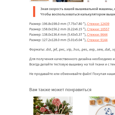
Зная скорость вашей вышивальной машины, в
Чтобы воспользоваться калькулятором вышив
Размер: 196.8x198.0 mm (7.75x7.80 "),
Стежки: 12439
Размер: 158.0x156.2 mm (6.22x6.15 "),
Стежки: 10557
Размер: 138.0x136.4 mm (5.43x5.37 "),
Стежки: 9644
Размер: 127.2x128.0 mm (5.01x5.04 "),
Стежки: 9144
Форматы: .dst, .jef, .pec, .vip, .hus, .pes, .exp, .sew, .dat, .
Для получения качественного дизайна необходимо и
Всегда делайте тестовую вышивку на той ткани и с т
Не продавайте или обменивайте файл! Покупая наши 
Вам также может понравиться