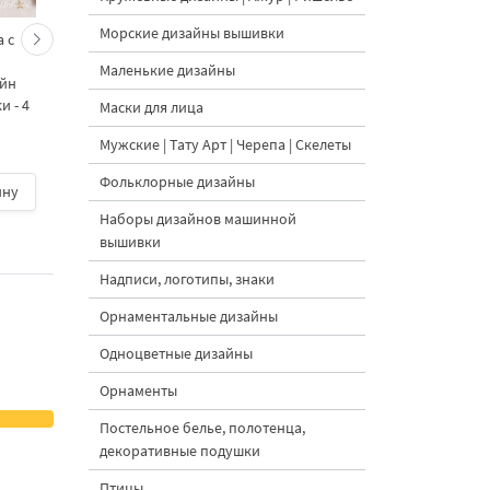
Морские дизайны вышивки
 с
Кролик украшает ёлку
Новогодний зайчик 
морковками дизайн
морковными
Маленькие дизайны
айн
машинной вышивки - 3
подвесками на елк
 - 4
размера
дизайн машинной
Маски для лица
вышивки - 3 размер
Мужские | Тату Арт | Черепа | Скелеты
Фольклорные дизайны
ину
500 руб.
| В корзину
500 руб.
| В корзину
Наборы дизайнов машинной
вышивки
Надписи, логотипы, знаки
Орнаментальные дизайны
Одноцветные дизайны
Орнаменты
Постельное белье, полотенца,
декоративные подушки
Птицы