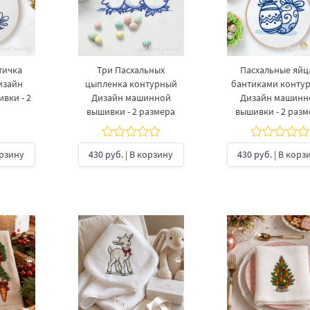
тичка
Три Пасхальных
Пасхальные яйц
изайн
цыпленка контурный
бантиками конту
вки - 2
Дизайн машинной
Дизайн машинн
вышивки - 2 размера
вышивки - 2 раз
орзину
430 руб.
| В корзину
430 руб.
| В корз