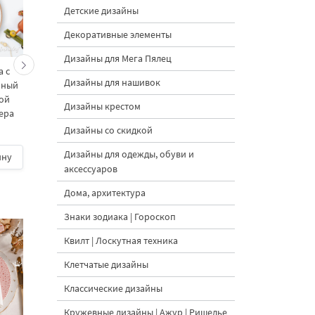
Детские дизайны
Декоративные элементы
Дизайны для Мега Пялец
а с
Пасхальные цыпленок
Пасхальный Цыпленок
Дизайны для нашивок
рный
контурный Дизайн
гнезде контурный
ой
машинной вышивки - 2
Дизайн машинной
Дизайны крестом
мера
размера
вышивки - 2 размер
Дизайны со скидкой
Дизайны для одежды, обуви и
ину
430 руб.
| В корзину
400 руб.
| В корзину
аксессуаров
Дома, архитектура
Знаки зодиака | Гороскоп
Квилт | Лоскутная техника
Клетчатые дизайны
Классические дизайны
Кружевные дизайны | Ажур | Ришелье