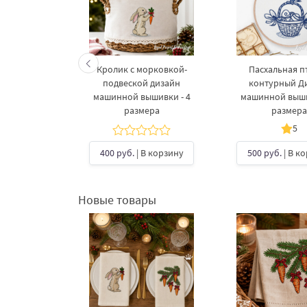
ашинной
Кролик с морковкой-
Пасхальная п
схальный
подвеской дизайн
контурный Д
источкой
машинной вышивки - 4
машинной выши
размера
размера
5
В корзину
400 руб.
| В корзину
500 руб.
| В к
Новые товары