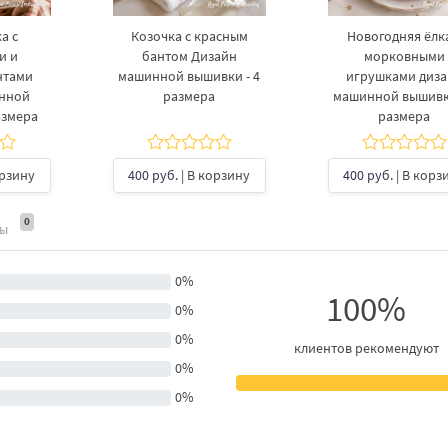
а с
Козочка с красным
Новогодняя ёлка
и и
бантом Дизайн
морковными
нтами
машинной вышивки - 4
игрушками диз
инной
размера
машинной вышивки
азмера
размера
орзину
400 руб.
| В корзину
400 руб.
| В корз
0
ты
0%
100%
0%
0%
клиентов рекомендуют
0%
0%