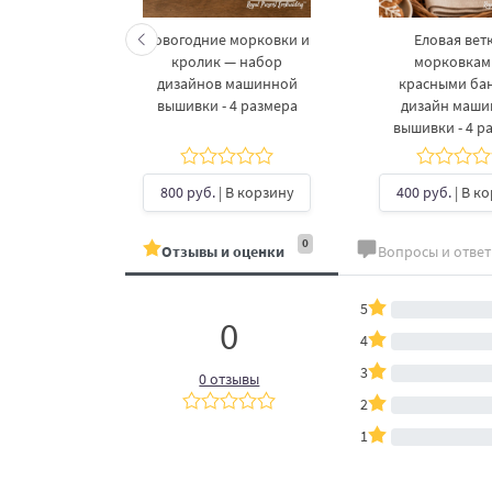
келетов —
Новогодние морковки и
Еловая ветк
 дизайнов
кролик — набор
морковкам
шивки в 3
дизайнов машинной
красными ба
рах
вышивки - 4 размера
дизайн маш
вышивки - 4 р
б.
| В
ину
800 руб.
| В корзину
400 руб.
| В к
0
Отзывы и оценки
Вопросы и отве
5
0
4
3
0 отзывы
2
1