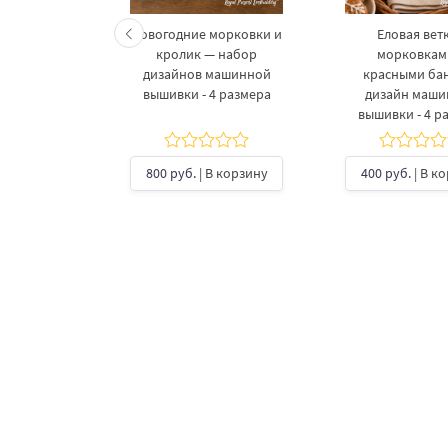
келетов —
Новогодние морковки и
Еловая ветк
 дизайнов
кролик — набор
морковкам
шивки в 3
дизайнов машинной
красными ба
рах
вышивки - 4 размера
дизайн маш
вышивки - 4 р
б.
| В
ину
800 руб.
| В корзину
400 руб.
| В к