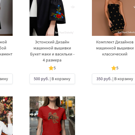
нной
Эстонский Дизайн
Комплект Дизайнов
бой
машинной вышивки
машинной вышивки
намент
Букет маки и васильки -
классический
4 размера
5
5
рзину
500 руб.
| В корзину
350 руб.
| В корзину