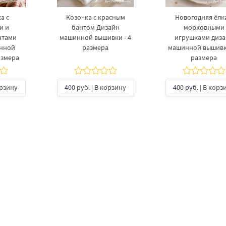
а с
Козочка с красным
Новогодняя ёлка
и и
бантом Дизайн
морковными
нтами
машинной вышивки - 4
игрушками диз
инной
размера
машинной вышивки
азмера
размера
орзину
400 руб.
| В корзину
400 руб.
| В корз