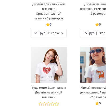
Дизайн для машинной
Дизайн маши
вышивки
вышивки Рычащий
Орнаментальный
2 размера
павлин - 6 размеров
5
5
550 руб.
| В корзину
550 руб.
| В ко
Будь моим Валентином
Милый котенок 
Дизайн машинной
для машинной в
вышивки
- 2 размер
5