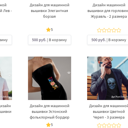
нной
Дизайн для машинной
Дизайн машинной
 Лев -
вышивки Элегантная
вышивки для горлови
борзая
Журавль - 2 размера
5
рзину
500 руб.
| В корзину
500 руб.
| В корзину
Дизайн
Дизайн для машинной
Дизайн для машинно
ышивки
вышивки Эстонский
вышивки Цветной
а
фольклорный бордюр
Череп - 3 размера
5