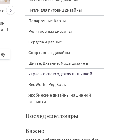
Петли для пуговиц дизайны
 с
Кролик украшает ёлку
Новогодний зайчик 
морковками дизайн
морковными
Подарочные Карты
айн
машинной вышивки - 3
подвесками на елк
 - 4
размера
дизайн машинной
Религиозные дизайны
вышивки - 3 размер
Сердечки разные
Спортивные дизайны
ину
500 руб.
| В корзину
500 руб.
| В корзину
Шитье, Вязание, Мода дизайны
Украсьте свою одежду вышивкой
RedWork - Ред Ворк
Якобинские дизайны машинной
вышивки
Последние товары
Важно