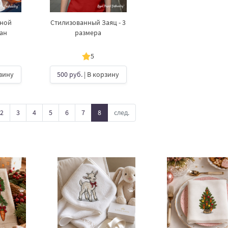
нной
Стилизованный Заяц - 3
ан
размера
5
рзину
500 руб.
| В корзину
2
3
4
5
6
7
8
след.